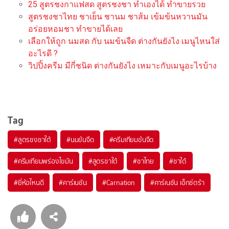
25 สูตรชงกาแฟสด สูตรชงชา ทำเองได้ ทำขายรวย
สูตรชงชาไทย ชาเย็น ชานม ชาส้ม เข้มข้นหวานมัน
อร่อยหอมชา ทำขายได้เลย
เลือกให้ถูก นมสด กับ นมข้นจืด ต่างกันยังไง เมนูไหนใส่
อะไรดี ?
วิปปิ้งครีม มีกี่ชนิด ต่างกันยังไง เหมาะกับเมนูอะไรบ้าง
Tag
#
สูตรชงชาใต้
#
นมข้นจืด
#
ครีมเทียมข้นจืด
#
ครีมเทียมพร่องไขมัน
#
สูตรชาใต้
#
ชาไทย
#
ชาใต้
#
ยี่ห้อไหนดี
#
คาร์เนชัน
#
Carnation
#
คาร์เนชัน เอ็กซ์ตร้า