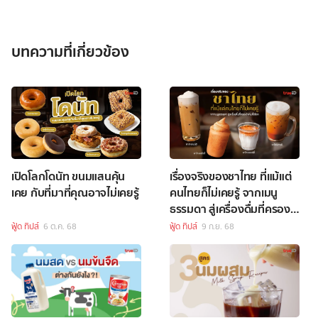
บทความที่เกี่ยวข้อง
เปิดโลกโดนัท ขนมแสนคุ้น
เรื่องจริงของชาไทย ที่แม้แต่
เคย กับที่มาที่คุณอาจไม่เคยรู้
คนไทยก็ไม่เคยรู้ จากเมนู
ธรรมดา สู่เครื่องดื่มที่ครอง
ใจคนทั่วโลก
ฟู้ด ทิปส์
6 ต.ค. 68
ฟู้ด ทิปส์
9 ก.ย. 68