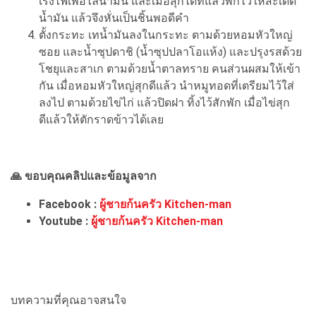
เร่งไฟเพื่อไล่น้ำมัน และเมื่อสุกได้ที่แล้วพักไว้ให้สะเด็ด
น้ำมัน แล้วจึงหั่นเป็นชิ้นพอดีคำ
ตั้งกระทะ เทน้ำมันลงในกระทะ ตามด้วยหอมหัวใหญ่
ซอย และน้ำซุปดาชิ (น้ำซุปปลาโอแห้ง) และปรุงรสด้วย
โชยุและสาเก ตามด้วยน้ำตาลทราย คนส่วนผสมให้เข้า
กัน เมื่อหอมหัวใหญ่สุกดีแล้ว นำหมูทอดที่เตรียมไว้ใส่
ลงไป ตามด้วยไข่ไก่ แล้วปิดฝา ทิ้งไว้สักพัก เมื่อไข่สุก
ดีแล้วให้ตักราดข้าวได้เลย
🙏 ขอบคุณคลิปและข้อมูลจาก
Facebook :
ผู้ชายก้นครัว Kitchen-man
Youtube :
ผู้ชายก้นครัว Kitchen-man
บทความที่คุณอาจสนใจ