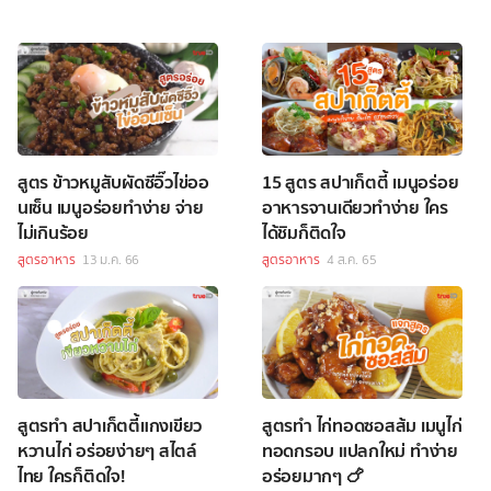
สูตร ข้าวหมูสับผัดซีอิ๊วไข่ออ
15 สูตร สปาเก็ตตี้ เมนูอร่อย
นเซ็น เมนูอร่อยทำง่าย จ่าย
อาหารจานเดียวทำง่าย ใคร
ไม่เกินร้อย
ได้ชิมก็ติดใจ
สูตรอาหาร
13 ม.ค. 66
สูตรอาหาร
4 ส.ค. 65
สูตรทำ สปาเก็ตตี้แกงเขียว
สูตรทำ ไก่ทอดซอสส้ม เมนูไก่
หวานไก่ อร่อยง่ายๆ สไตล์
ทอดกรอบ แปลกใหม่ ทำง่าย
ไทย ใครก็ติดใจ!
อร่อยมากๆ 🍗