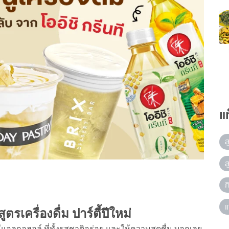
แ
ส
ส
ก
แ
ูตรเครื่องดื่ม ปาร์ตี้ปีใหม่
มีแอลกอฮอล์ ที่ทั้งรสชาติอร่อย และให้ความสดชื่น บอกเลย