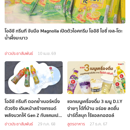
โออิชิ กรีนที จับมือ Magnolia เปิดตัวไอศกรีม โออิชิ ไอซี่ เจล-โตะ
น้ำผึ้งมะนาว
ข่าวประชาสัมพันธ์
10 เม.ย. 69
โออิชิ กรีนที ตอกย้ำเบอร์หนึ่ง
แจกเมนูเครื่องดื่ม 3 เมนู D.I.Y
ตัวจริง เดินหน้าสร้างเทรนด์
ง่ายๆ ได้ที่บ้าน อร่อย สดชื่น
พลังบวกให้ Gen Z กับแคมเปญ
ปาร์ตี้สนุก ไร้แอลกอฮอล์
“โออิชิ กรีนที รู้สึกดี ทุก Tea
ข่าวประชาสัมพันธ์
29 ก.ค. 68
สูตรอาหาร
27 ธ.ค. 67
เลย”