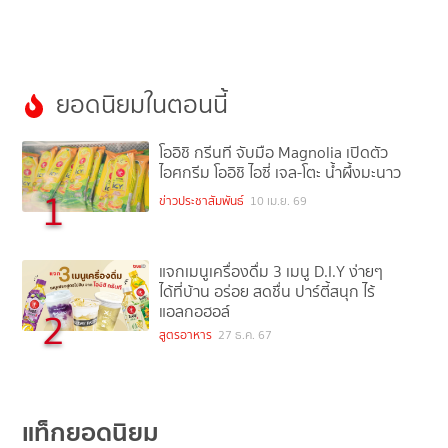
ยอดนิยมในตอนนี้
โออิชิ กรีนที จับมือ Magnolia เปิดตัว
ไอศกรีม โออิชิ ไอซี่ เจล-โตะ น้ำผึ้งมะนาว
1
ข่าวประชาสัมพันธ์
10 เม.ย. 69
แจกเมนูเครื่องดื่ม 3 เมนู D.I.Y ง่ายๆ
ได้ที่บ้าน อร่อย สดชื่น ปาร์ตี้สนุก ไร้
แอลกอฮอล์
2
สูตรอาหาร
27 ธ.ค. 67
แท็กยอดนิยม