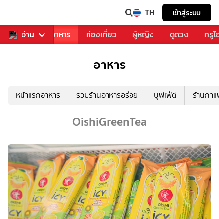
TH
เข้าสู่ระบบ
วงการเพลง
อ่าน
อาหาร
ท่องเที่ยว
ผู้หญิง
ดูดวง
ทรูไ
อาหาร
หน้าแรกอาหาร
รวมร้านอาหารอร่อย
บุฟเฟ่ต์
ร้านกา
OishiGreenTea