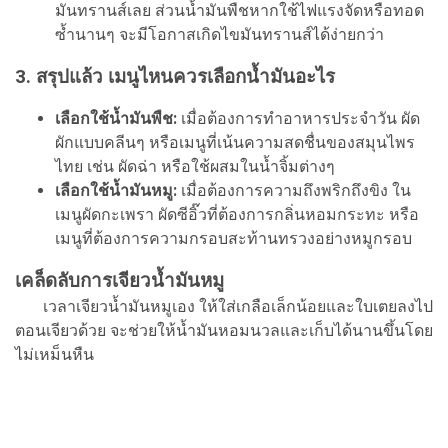
มันทรานส์เลย ส่วนน้ำมันพืชหากใช้ไฟแรงจัดหรือทอด
ซ้ำนานๆ จะมีโอกาสเกิดไขมันทรานส์ได้ง่ายกว่า
3. สรุปแล้ว เมนูไหนควรเลือกน้ำมันอะไร
เลือกใช้น้ำมันพืช:
เมื่อต้องการทำอาหารประจำวัน ผัด
ผักแบบคลีนๆ หรือเมนูที่เน้นความสดชื่นของสมุนไพร
ไทย เช่น ผัดฉ่า หรือใช้ผสมในน้ำจิ้มต่างๆ
เลือกใช้น้ำมันหมู:
เมื่อต้องการความถึงพริกถึงขิง ใน
เมนูผัดกะเพรา ผัดซีอิ๊วที่ต้องการกลิ่นหอมกระทะ หรือ
เมนูที่ต้องการความกรอบสะท้านทรวงอย่างหมูกรอบ
เคล็ดลับการเจียวน้ำมันหมู
เวลาเจียวน้ำมันหมูเอง ให้ใส่เกลือเล็กน้อยและใบเตยลงไป
ตอนเจียวด้วย จะช่วยให้น้ำมันหอมนวลและเก็บได้นานขึ้นโดย
ไม่เหม็นหืน