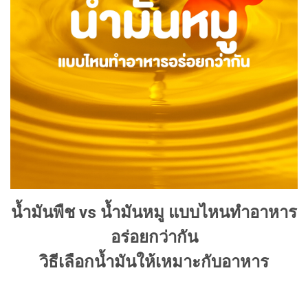
น้ำมันพืช vs น้ำมันหมู แบบไหนทำอาหาร
อร่อยกว่ากัน
วิธีเลือกน้ำมันให้เหมาะกับอาหาร