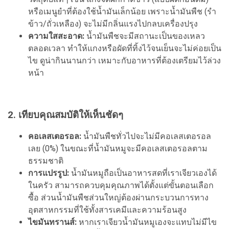
หรือเมนูยำที่ต้องใช้น้ำมันเล็กน้อย เพราะน้ำมันพืช (รำ
ข้าว/ถั่วเหลือง) จะไม่มีกลิ่นแรงไปกลบเครื่องปรุง
ความใสสะอาด:
น้ำมันพืชจะมีสถานะเป็นของเหลว
ตลอดเวลา ทำให้แกงหรือผัดที่ทิ้งไว้จนเย็นจะไม่ค่อยเป็น
ไข ดูน่ากินนานกว่า เหมาะกับอาหารที่ต้องเตรียมไว้ล่วง
หน้า
2. เทียบคุณสมบัติให้เห็นชัดๆ
คอเลสเตอรอล:
น้ำมันพืชทั่วไปจะไม่มีคอเลสเตอรอล
เลย (0%) ในขณะที่น้ำมันหมูจะมีคอเลสเตอรอลตาม
ธรรมชาติ
การแปรรูป:
น้ำมันหมูถือเป็นอาหารสดที่เราเจียวเองได้
ในครัว สามารถควบคุมคุณภาพได้ตั้งแต่ขั้นตอนเลือก
ซื้อ ส่วนน้ำมันพืชส่วนใหญ่ต้องผ่านกระบวนการทาง
อุตสาหกรรมที่ใช้ทั้งสารเคมีและความร้อนสูง
ไขมันทรานส์:
หากเราเจียวน้ำมันหมูเองจะแทบไม่มีไข