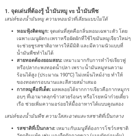
1. จุดเด่นที่ต้องรู้ น้ำมันหมู vs น้ำมันพืช
เสน่ห์ของน้ำมันหมู ความหอมนัวที่เลียนแบบไม่ได้
หอมฟุ้งติดจมูก:
จุดเด่นที่สุดคือกลิ่นหอมเฉพาะตัว โดย
เฉพาะเมนูผัดกะเพราหรือผัดผักที่ใช้ไขมันหมูเจียวใหม่ๆ
จะช่วยชูรสชาติอาหารให้มีมิติ และมีความนัวแบบที่
น้ำมันพืชทำไม่ได้
สายทอดต้องยอมสยบ:
เหมาะมากกับการทำไข่เจียวฟู
หรือปลากะพงทอดน้ำปลา เพราะน้ำมันหมูทนความ
ร้อนได้สูง (ประมาณ 190°C) ไม่เหม็นไหม้ง่าย ทำให้
ของทอดกรอบนานและสีสวยสม่ำเสมอ
กากหมูคือทีเด็ด:
ผลพลอยได้จากการเจียวคือกากหมูกร
อบๆ ที่เอามาคลุกข้าวสวยร้อนๆ หรือโรยหน้าก๋วยเตี๋ยว
เรือ ช่วยเพิ่มความอร่อยให้มื้ออาหารได้แบบคูณสอง
เสน่ห์ของน้ำมันพืช ความใสสะอาดและรสชาติที่เป็นกลาง
รสชาติที่เป็นกลาง:
เหมาะกับเมนูที่ต้องการโชว์รสชาติ
วัตถุดิบแท้ๆ เช่น แกงจืดผักกาดขาว (แบบผัดก่อนต้ม)