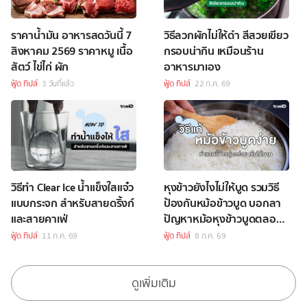
ราคาน้ำมัน อาหารสดวันนี้ 7
วิธีลวกผักไม่ให้ดำ สีสวยเขียว
สิงหาคม 2569 ราคาหมู เนื้อ
กรอบน่ากิน เหมือนร้าน
สัตว์ ไข่ไก่ ผัก
อาหารมาเอง
ฟู้ด ทิปส์
3 วันที่แล้ว
ฟู้ด ทิปส์
22 ก.ค. 69
วิธีทำ Clear Ice น้ำแข็งใสแจ๋ว
หุงข้าวยังไงไม่ให้บูด รวมวิธี
แบบกระจก สำหรับสายดริ้งก์
ป้องกันหม้อข้าวบูด บอกลา
และสายคาเฟ่
ปัญหาหม้อหุงข้าวบูดตลอด
ไปได้เลย
ฟู้ด ทิปส์
11 ก.ค. 69
ฟู้ด ทิปส์
8 ก.ค. 69
ดูเพิ่มเติม