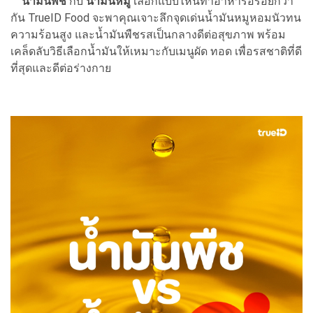
น้ำมันพืช
กับ
น้ำมันหมู
เลือกแบบไหนทำอาหารอร่อยกว่า
กัน TrueID Food จะพาคุณเจาะลึกจุดเด่นน้ำมันหมูหอมนัวทน
ความร้อนสูง และน้ำมันพืชรสเป็นกลางดีต่อสุขภาพ พร้อม
เคล็ดลับวิธีเลือกน้ำมันให้เหมาะกับเมนูผัด ทอด เพื่อรสชาติที่ดี
ที่สุดและดีต่อร่างกาย