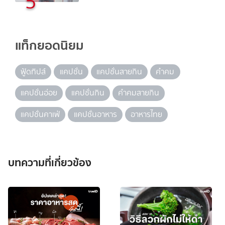
5
แท็กยอดนิยม
ฟู้ดทิปส์
แคปชั่น
แคปชั่นสายกิน
คำคม
แคปชั่นอ่อย
แคปชั่นกิน
คำคมสายกิน
แคปชั่นคาเฟ่
แคปชั่นอาหาร
อาหารไทย
บทความที่เกี่ยวข้อง