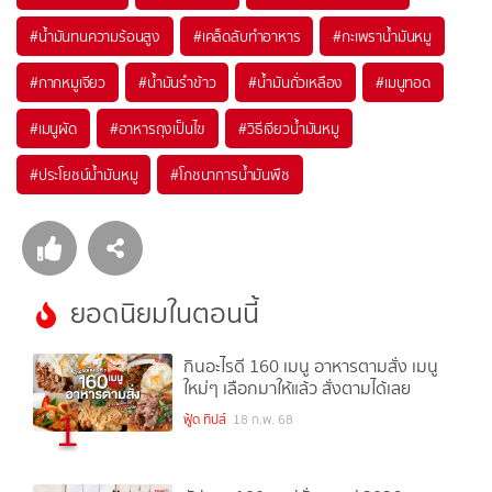
#
น้ำมันทนความร้อนสูง
#
เคล็ดลับทำอาหาร
#
กะเพราน้ำมันหมู
#
กากหมูเจียว
#
น้ำมันรำข้าว
#
น้ำมันถั่วเหลือง
#
เมนูทอด
#
เมนูผัด
#
อาหารถุงเป็นไข
#
วิธีเจียวน้ำมันหมู
#
ประโยชน์น้ำมันหมู
#
โภชนาการน้ำมันพืช
ยอดนิยมในตอนนี้
กินอะไรดี 160 เมนู อาหารตามสั่ง เมนู
ใหม่ๆ เลือกมาให้แล้ว สั่งตามได้เลย
1
ฟู้ด ทิปส์
18 ก.พ. 68