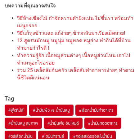
บทความที่คุณอาจสนใจ
วิธีล้างเขียงไม้ กำจัดคราบดำฝังแน่น ไม่ขึ้นรา พร้อมทำ
เมนูอร่อย
วิธีแก้หุงข้าวแฉะ แก้ง่ายๆ ข้าวกลับมาเรียงเม็ดสวย!
12 สูตรหมักหมู หมูนุ่ม หมูทอด หมูย่าง ทำกินได้ที่บ้าน
ทำขายกำไรดี !
ทำความรู้จัก เนื้อหมูส่วนต่างๆ เนื้อหมูส่วนไหน เอาไป
ทำเมนูอะไรอร่อย
รวม 25 เคล็ดลับก้นครัว เคล็ดลับทำอาหารง่ายๆ ทำตาม
นี้ชีวิตดีแน่นอน
Tag
#
ฟู้ดทิปส์
#
น้ำมันพืช vs น้ำมันหมู
#
เลือกน้ำมันทำอาหาร
#
น้ำมันหมู สุขภาพ
#
น้ำมันพืช อันไหนดี
#
น้ำมันทอดอาหาร
#
วิธีเลือกน้ำมัน
#
ไขมันทรานส์
#
คอเลสเตอรอลในน้ำมัน