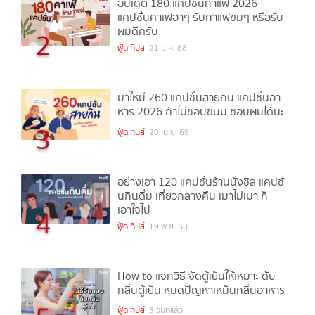
อัปเดต 180 แคปชั่นกาแฟ 2026
แคปชั่นคาเฟ่ฮาๆ รับกาแฟขมๆ หรือรับ
ผมดีครับ
2
ฟู้ด ทิปส์
21 ม.ค. 68
มาใหม่ 260 แคปชั่นสายกิน แคปชั่นอา
หาร 2026 ถ้าไม่ชอบขนม ชอบผมได้นะ
3
ฟู้ด ทิปส์
20 เม.ย. 69
อย่างเอา 120 แคปชั่นร้านนั่งชิล แคปชั่
นกินดื่ม เที่ยวกลางคืน เมาไม่เมา ก็
เอาใจไป
4
ฟู้ด ทิปส์
19 พ.ย. 68
How to แจกวิธี จัดตู้เย็นให้เหมาะ ดับ
กลิ่นตู้เย็น หมดปัญหาเหม็นกลิ่นอาหาร
ฟู้ด ทิปส์
3 วันที่แล้ว