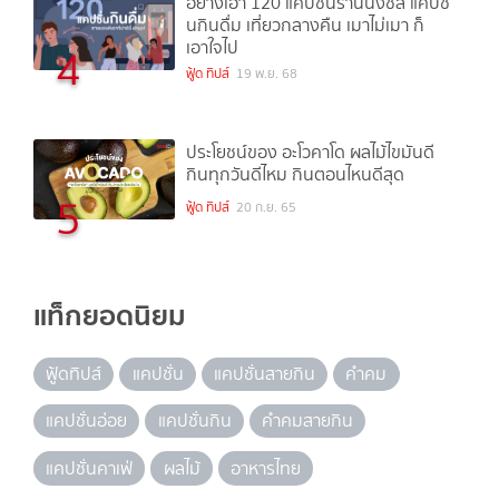
อย่างเอา 120 แคปชั่นร้านนั่งชิล แคปชั่
นกินดื่ม เที่ยวกลางคืน เมาไม่เมา ก็
เอาใจไป
4
ฟู้ด ทิปส์
19 พ.ย. 68
ประโยชน์ของ อะโวคาโด ผลไม้ไขมันดี
กินทุกวันดีไหม กินตอนไหนดีสุด
5
ฟู้ด ทิปส์
20 ก.ย. 65
แท็กยอดนิยม
ฟู้ดทิปส์
แคปชั่น
แคปชั่นสายกิน
คำคม
แคปชั่นอ่อย
แคปชั่นกิน
คำคมสายกิน
แคปชั่นคาเฟ่
ผลไม้
อาหารไทย