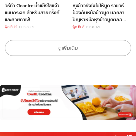
วิธีทำ Clear Ice น้ำแข็งใสแจ๋ว
หุงข้าวยังไงไม่ให้บูด รวมวิธี
แบบกระจก สำหรับสายดริ้งก์
ป้องกันหม้อข้าวบูด บอกลา
และสายคาเฟ่
ปัญหาหม้อหุงข้าวบูดตลอด
ไปได้เลย
ฟู้ด ทิปส์
11 ก.ค. 69
ฟู้ด ทิปส์
8 ก.ค. 69
ดูเพิ่มเติม