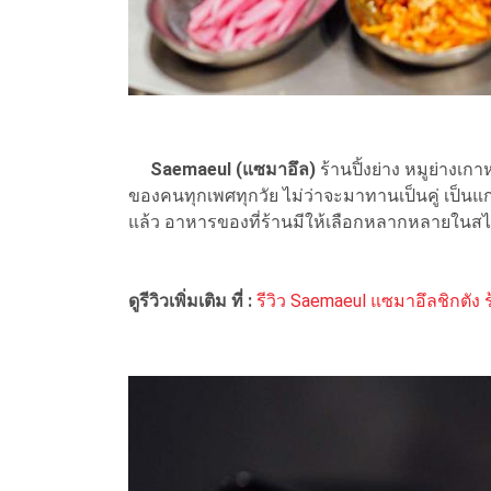
Saemaeul (แซมาอึล)
ร้านปิ้งย่าง หมูย่างเ
ของคนทุกเพศทุกวัย ไม่ว่าจะมาทานเป็นคู่ เป็นแ
แล้ว อาหารของที่ร้านมีให้เลือกหลากหลายในสไ
ดูรีวิวเพิ่มเติม ที่ :
รีวิว Saemaeul แซมาอึลชิกตัง ร้