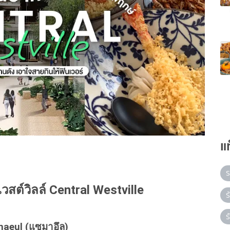
แ
ร
วสต์วิลล์ Central Westville
ร
ร
maeul (แซมาอึล)