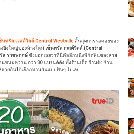
็นทรัล เวสต์วิลล์ Central Westville
สิ้นสุดการรอคอยของ
างยิ่งใหญ่ของห้างใหม่
เซ็นทรัล เวสต์วิลล์ (Central
ทรัล ราชพฤกษ์
ซึ่งบอกเลยว่าที่นี่คืออีกหนึ่งพิกัดฟินของสาย
นขนมหวาน กว่า 80 แบรนด์ดัง ทั้งร้านเด็ด ร้านดัง ร้าน
ว ให้สายกินได้เลือกทานกันแบบฟินๆ ไปเลย