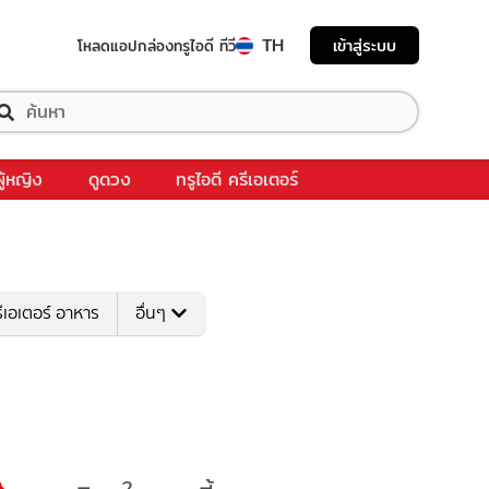
TH
เข้าสู่ระบบ
โหลดแอป
กล่องทรูไอดี ทีวี
ผู้หญิง
ดูดวง
ทรูไอดี ครีเอเตอร์
ีเอเตอร์ อาหาร
อื่นๆ