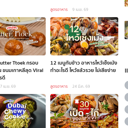
สูตรอาหาร
9 เม.ย. 69
utter Ttoek กรอบ
12 เมนูกับข้าว อาหารไหว้เช็งเม้ง
 ขนมเกาหลีสุด Viral
ทำอะไรดี ไหว้แล้วรวย ไม่เสียง่าย
รดี
7 เม.ย. 69
สูตรอาหาร
24 มี.ค. 69