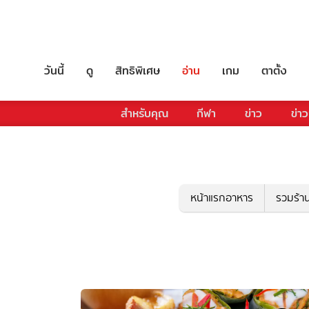
วันนี้
ดู
สิทธิพิเศษ
อ่าน
เกม
ตาตั้ง
สำหรับคุณ
กีฬา
ข่าว
ข่าว
หน้าแรกอาหาร
รวมร้า