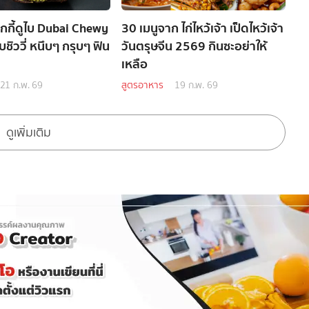
ุกกี้ดูไบ Dubai Chewy
30 เมนูจาก ไก่ไหว้เจ้า เป็ดไหว้เจ้า
บชิววี่ หนึบๆ กรุบๆ ฟิน
วันตรุษจีน 2569 กินซะอย่าให้
เหลือ
21 ก.พ. 69
สูตรอาหาร
19 ก.พ. 69
ดูเพิ่มเติม