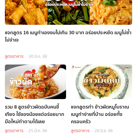
แจกสูตร 16 เมนูทำเองงบไม่เกิน 30 บาท อร่อยประหยัด เมนูไม่ซ้ำ
ไม่จำเจ
สูตรอาหาร
30 มี.ค. 69
รวม 8 สูตรข้าวผัดฉบับคนขี้
แจกสูตรทำ ข้าวผัดหมูโบราณ
เกียจ ใช้ของน้อยแต่อร่อยมาก
เมนูทำง่ายที่บ้าน อร่อยทั้ง
มือใหม่ทำตามได้เลย
ครอบครัว
สูตรอาหาร
25 มี.ค. 69
สูตรอาหาร
28 มิ.ย. 66