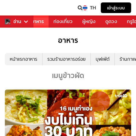
TH
เข้าสู่ระบบ
วงการเพลง
อ่าน
อาหาร
ท่องเที่ยว
ผู้หญิง
ดูดวง
ทรูไ
อาหาร
หน้าแรกอาหาร
รวมร้านอาหารอร่อย
บุฟเฟ่ต์
ร้านกา
เมนูข้าวผัด