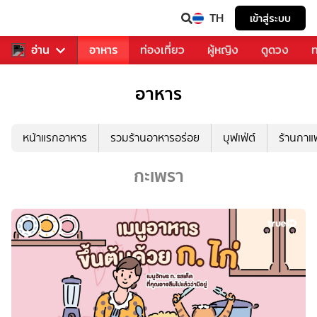
TH
เข้าสู่ระบบ
สารวงการเพลง
อ่าน
อาหาร
ท่องเที่ยว
ผู้หญิง
ดูดวง
ท
อาหาร
หน้าแรกอาหาร
รวมร้านอาหารอร่อย
บุฟเฟ่ต์
ร้านกา
กะเพรา