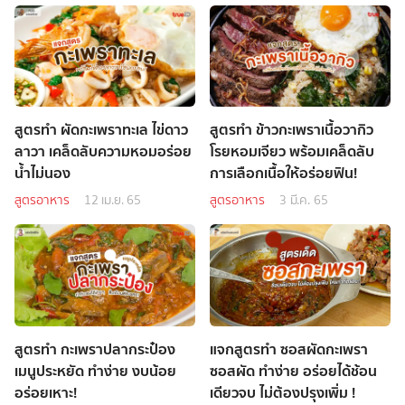
สูตรทำ ผัดกะเพราทะเล ไข่ดาว
สูตรทำ ข้าวกะเพราเนื้อวากิว
ลาวา เคล็ดลับความหอมอร่อย
โรยหอมเจียว พร้อมเคล็ดลับ
น้ำไม่นอง
การเลือกเนื้อให้อร่อยฟิน!
สูตรอาหาร
12 เม.ย. 65
สูตรอาหาร
3 มี.ค. 65
สูตรทำ กะเพราปลากระป๋อง
แจกสูตรทำ ซอสผัดกะเพรา
เมนูประหยัด ทำง่าย งบน้อย
ซอสผัด ทำง่าย อร่อยได้ช้อน
อร่อยเหาะ!
เดียวจบ ไม่ต้องปรุงเพิ่ม !