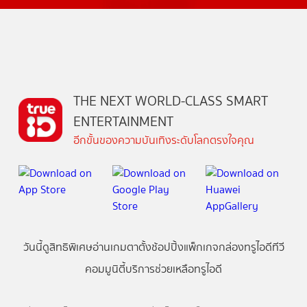
THE NEXT WORLD-CLASS SMART
ENTERTAINMENT
อีกขั้นของความบันเทิงระดับโลกตรงใจคุณ
วันนี้
ดู
สิทธิพิเศษ
อ่าน
เกม
ตาตั้ง
ช้อปปิ้ง
แพ็กเกจ
กล่องทรูไอดีทีวี
คอมมูนิตี้
บริการช่วยเหลือทรูไอดี