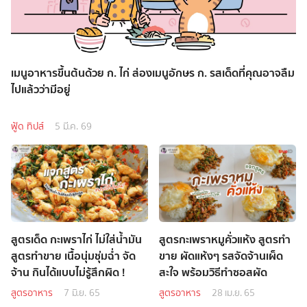
เมนูอาหารขึ้นต้นด้วย ก. ไก่ ส่องเมนูอักษร ก. รสเด็ดที่คุณอาจลืม
ไปแล้วว่ามีอยู่
ฟู้ด ทิปส์
5 มี.ค. 69
สูตรเด็ด กะเพราไก่ ไม่ใส่น้ำมัน
สูตรกะเพราหมูคั่วแห้ง สูตรทำ
สูตรทำขาย เนื้อนุ่มชุ่มฉ่ำ จัด
ขาย ผัดแห้งๆ รสจัดจ้านเผ็ด
จ้าน กินได้แบบไม่รู้สึกผิด !
สะใจ พร้อมวิธีทำซอสผัด
สูตรอาหาร
7 มิ.ย. 65
สูตรอาหาร
28 เม.ย. 65