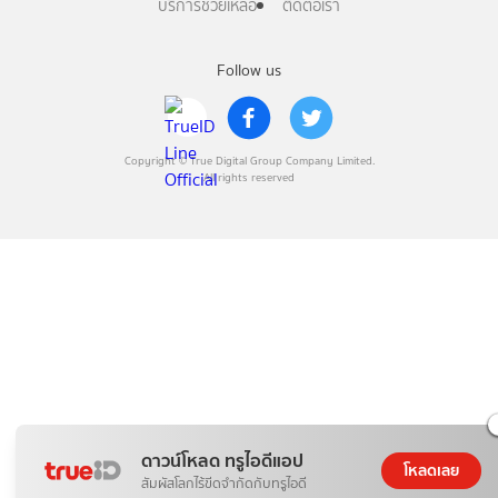
บริการช่วยเหลือ
ติดต่อเรา
Follow us
Copyright © True Digital Group Company Limited.
All rights reserved
ดาวน์โหลด ทรูไอดีแอป
โหลดเลย
สัมผัสโลกไร้ขีดจำกัดกับทรูไอดี