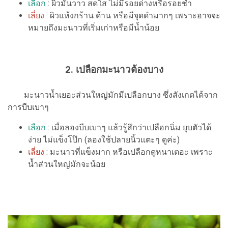
เลือก
: ผิวมันวาว สดใส ไม่มีรอยด่างหรือรอยช้ำ
เลี่ยง
: ผิวแห้งกร้าน ด้าน หรือมีจุดดำมากๆ เพราะอาจจะ
หมายถึงมะนาวที่เริ่มเก่าหรือมีน้ำน้อย
2. เปลือกมะนาวต้องบาง
มะนาวน้ำเยอะส่วนใหญ่มักมีเปลือกบาง ซึ่งสังเกตได้จาก
การบีบเบาๆ
เลือก
: เมื่อลองบีบเบาๆ แล้วรู้สึกว่าเปลือกนิ่ม ยุบตัวได้
ง่าย ไม่แข็งโป๊ก (ลองใช้ปลายนิ้วแตะๆ ดูค่ะ)
เลี่ยง
: มะนาวที่แข็งมาก หรือเปลือกดูหนาเตอะ เพราะ
น้ำส่วนใหญ่มักจะน้อย