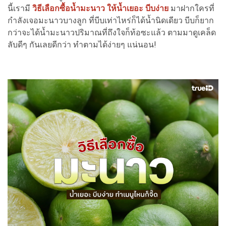
นี้เรามี
วิธีเลือกซื้อน้ำมะนาว ให้น้ำเยอะ บีบง่าย
มาฝากใครที่
กำลังเจอมะนาวบางลูก ที่บีบเท่าไหร่ก็ได้น้ำนิดเดียว บีบก็ยาก
กว่าจะได้น้ำมะนาวปริมาณที่ถึงใจก็ท้อซะแล้ว ตามมาดูเคล็ด
ลับดีๆ กันเลยดีกว่า ทำตามได้ง่ายๆ แน่นอน!