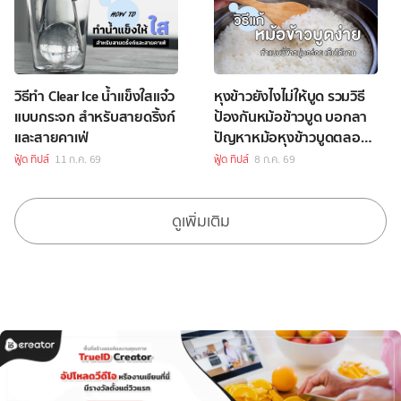
วิธีทำ Clear Ice น้ำแข็งใสแจ๋ว
หุงข้าวยังไงไม่ให้บูด รวมวิธี
แบบกระจก สำหรับสายดริ้งก์
ป้องกันหม้อข้าวบูด บอกลา
และสายคาเฟ่
ปัญหาหม้อหุงข้าวบูดตลอด
ไปได้เลย
ฟู้ด ทิปส์
11 ก.ค. 69
ฟู้ด ทิปส์
8 ก.ค. 69
ดูเพิ่มเติม