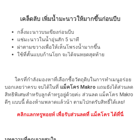
เคล็ดลับ เพิ่มน้ำมะนาวให้มากขึ้นก่อนบีบ
กลิ้งมะนาวบนเขียงก่อนบีบ
แช่มะนาวในน้ำอุ่นสัก 5 นาที
ผ่าตามขวางเพื่อให้เห็นโพรงน้ำมากขึ้น
ใช้ที่คั้นแบบก้านโยก จะได้จนหยดสุดท้าย
ใครที่กำลังมองหาที่เลือกซื้อวัตถุดิบในการทำเมนูอร่อย
บอกเลยว่าครบ จบได้ในที่
แม็คโคร Makro
แถมยังได้ส่วนลด
สิทธิพิเศษสำหรับลูกค้าทรูอยู่ด้วยค่ะ ส่วนลด แม็คโคร Makro
ดีๆ แบบนี้ ต้องห้ามพลาดแล้วน้า ตามไปกดรับสิทธิ์ได้เลย!
คลิกแลกทรูพอยท์ เพื่อรับส่วนลดที่ แม็คโคร ได้ที่นี่
บทความที่คุณอาจสนใจ