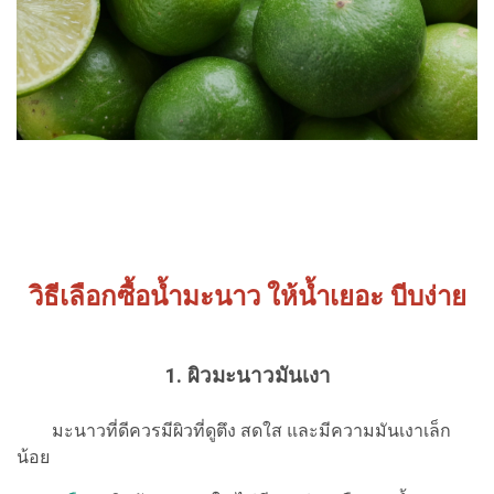
วิธีเลือกซื้อน้ำมะนาว ให้น้ำเยอะ บีบง่าย
1. ผิวมะนาวมันเงา
มะนาวที่ดีควรมีผิวที่ดูตึง สดใส และมีความมันเงาเล็ก
น้อย