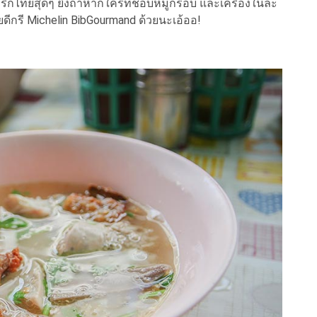
พริกไทยสุดๆ ยิ่งถ้าหากใครที่ชอบหมูกรอบ และเครื่องในละ
ยดีกรี
Michelin BibGourmand ด้วยนะเอ้ออ!