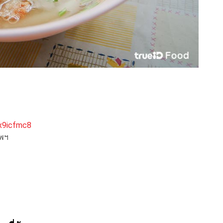
x9icfmc8
ทพฯ