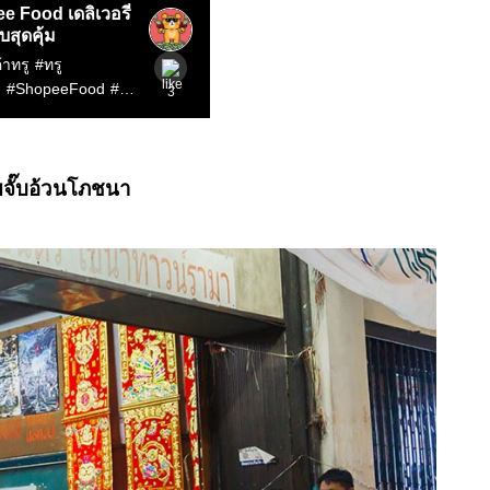
ยจั๊บอ้วนโภชนา