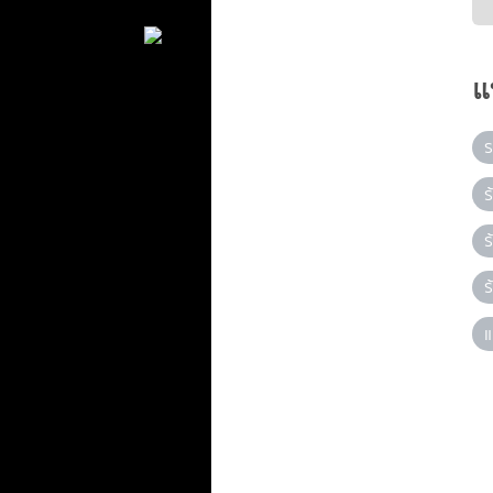
แ
ร
ร
ร
ร
แ