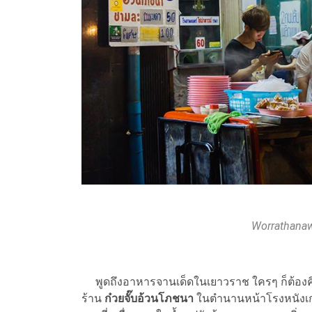
Worrathanaw
พูดถึงอาหารจานเด็ดในเยาวราช ใครๆ ก็ต้องคิ
ร้าน
ก๋วยจั๊บอ้วนโภชนา
ในตำนานหน้าโรงหนังเก่า