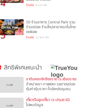
4
ร้านดัง
8 ม.ค. 69
50 ร้านอาหาร Central Park รวม
ร้านอร่อย ร้านใหม่สาขาแรกในไทย
5
เซฟเลย
ร้านดัง
12 พ.ค. 69
สิทธิพิเศษแนะนำ
ชาตันหยง@เชียงราย (จ.เชียงราย)
จำหน่ายชา กาแฟสด รสชาตอร่อย
คุ้มค่าคุ้มราคา ใกล้แหล่งชุมชน
เตี๋ยวเรือสูดเตี๋ยว (จ.ปทุมธานี)
ไม่พบข้อมูล