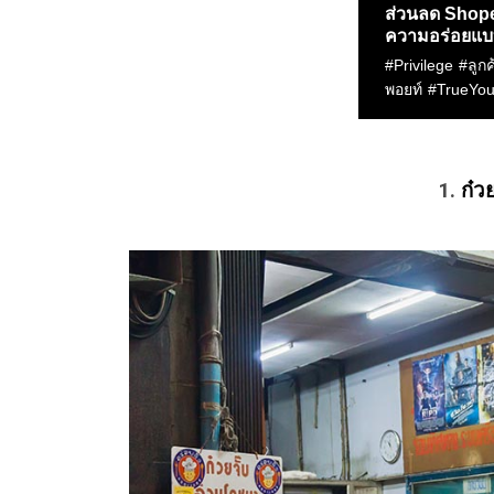
1.
ก๋ว