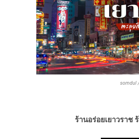
somdul /
ร้านอร่อยเยาวราช ร้