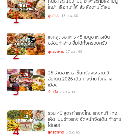
กินอะไรดี 160 เมนู อาหารตามสั่ง เมนู
ใหม่ๆ เลือกมาให้แล้ว สั่งตามได้เลย
1
ฟู้ด ทิปส์
18 ก.พ. 68
แจกสูตรอาหาร 45 เมนูอาหารเย็น
อร่อยทำง่าย อิ่มได้ทั้งครอบครัว
2
สูตรอาหาร
27 พ.ค. 69
25 ร้านอาหาร เซ็นทรัลพระราม 9
อัปเดต 2026 เดินทางง่าย ใจกลาง
เมือง
3
ร้านดัง
23 ก.พ. 66
รวม 40 สูตรทำแกงไทย แกงกะทิ แกง
เผ็ด เมนูข้าวแกง จัดหนักจัดเต็ม ทำขาย
ได้เลย!
4
สูตรอาหาร
5 ต.ค. 65