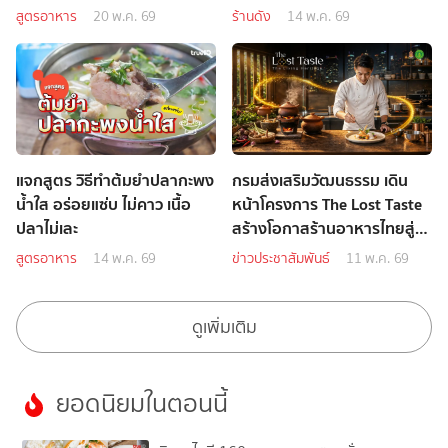
สูตรอาหาร
20 พ.ค. 69
ร้านดัง
14 พ.ค. 69
แจกสูตร วิธีทำต้มยำปลากะพง
กรมส่งเสริมวัฒนธรรม เดิน
น้ำใส อร่อยแซ่บ ไม่คาว เนื้อ
หน้าโครงการ The Lost Taste
ปลาไม่เละ
สร้างโอกาสร้านอาหารไทยสู่
มาตรฐานสากล
สูตรอาหาร
14 พ.ค. 69
ข่าวประชาสัมพันธ์
11 พ.ค. 69
ดูเพิ่มเติม
ยอดนิยมในตอนนี้