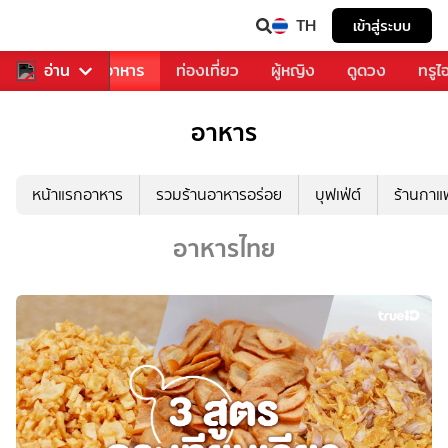
TH
เข้าสู่ระบบ
วงการเพลง
อ่าน
อาหาร
ท่องเที่ยว
ผู้หญิง
ดูดวง
ทรูไ
อาหาร
หน้าแรกอาหาร
รวมร้านอาหารอร่อย
บุฟเฟ่ต์
ร้านกา
อาหารไทย