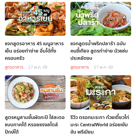
แจกสูตรอาหาร 45 เมนูอาหาร
แจกสูตรน้ำพริกปลาร้า ฉบับ
เย็น อร่อยทำง่าย อิ่มได้ทั้ง
คนขี้เกียจ สูตรทำง่าย นัวแซ่บ
ครอบครัว
ประหยัดงบ
สูตรอาหาร
27 พ.ค. 69
สูตรอาหาร
27 พ.ค. 69
สูตรหมูสามชั้นผัดกะปิ ใส่สะตอ
รีวิว ตรอกมะระกา ก๋วยเตี๋ยวไก่
แบบภาคใต้ หรอยแรงสไตล์
มะระ CentralWorld อร่อยเข้ม
ปักษ์ใต้
ข้น พรีเมียม