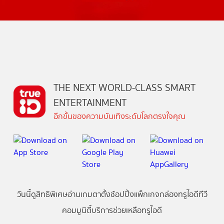
THE NEXT WORLD-CLASS SMART
ENTERTAINMENT
อีกขั้นของความบันเทิงระดับโลกตรงใจคุณ
วันนี้
ดู
สิทธิพิเศษ
อ่าน
เกม
ตาตั้ง
ช้อปปิ้ง
แพ็กเกจ
กล่องทรูไอดีทีวี
คอมมูนิตี้
บริการช่วยเหลือทรูไอดี