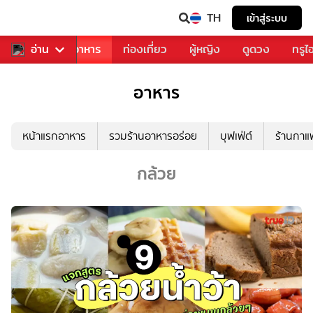
TH
เข้าสู่ระบบ
วงการเพลง
อ่าน
อาหาร
ท่องเที่ยว
ผู้หญิง
ดูดวง
ทรูไ
อาหาร
หน้าแรกอาหาร
รวมร้านอาหารอร่อย
บุฟเฟ่ต์
ร้านกา
กล้วย