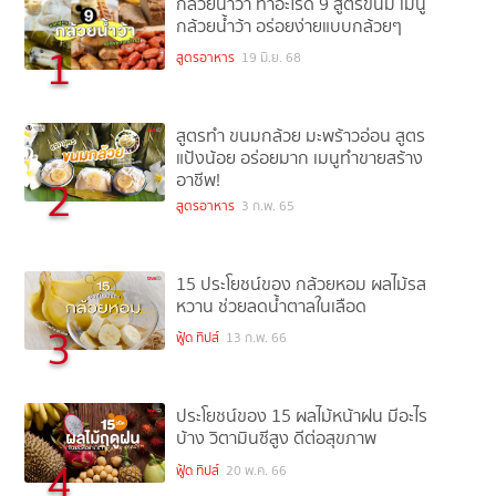
กล้วยน้ำว้า ทำอะไรดี 9 สูตรขนม เมนู
กล้วยน้ำว้า อร่อยง่ายแบบกล้วยๆ
1
สูตรอาหาร
19 มิ.ย. 68
สูตรทำ ขนมกล้วย มะพร้าวอ่อน สูตร
แป้งน้อย อร่อยมาก เมนูทำขายสร้าง
อาชีพ!
2
สูตรอาหาร
3 ก.พ. 65
15 ประโยชน์ของ กล้วยหอม ผลไม้รส
หวาน ช่วยลดน้ำตาลในเลือด
3
ฟู้ด ทิปส์
13 ก.พ. 66
ประโยชน์ของ 15 ผลไม้หน้าฝน มีอะไร
บ้าง วิตามินซีสูง ดีต่อสุขภาพ
4
ฟู้ด ทิปส์
20 พ.ค. 66