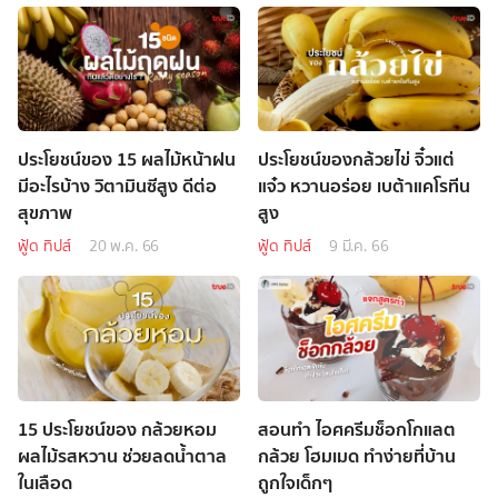
ประโยชน์ของ 15 ผลไม้หน้าฝน
ประโยชน์ของกล้วยไข่ จิ๋วแต่
มีอะไรบ้าง วิตามินซีสูง ดีต่อ
แจ๋ว หวานอร่อย เบต้าแคโรทีน
สุขภาพ
สูง
ฟู้ด ทิปส์
20 พ.ค. 66
ฟู้ด ทิปส์
9 มี.ค. 66
15 ประโยชน์ของ กล้วยหอม
สอนทำ ไอศครีมช็อกโกแลต
ผลไม้รสหวาน ช่วยลดน้ำตาล
กล้วย โฮมเมด ทำง่ายที่บ้าน
ในเลือด
ถูกใจเด็กๆ