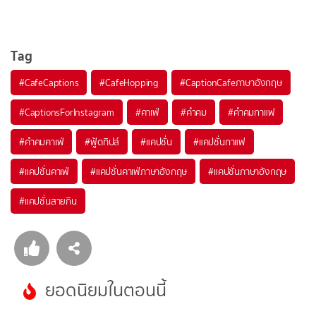
Tag
#
CafeCaptions
#
CafeHopping
#
CaptionCafeภาษาอังกฤษ
#
CaptionsForInstagram
#
คาเฟ่
#
คำคม
#
คำคมกาแฟ
#
คำคมคาเฟ่
#
ฟู้ดทิปส์
#
แคปชั่น
#
แคปชั่นกาแฟ
#
แคปชั่นคาเฟ่
#
แคปชั่นคาเฟ่ภาษาอังกฤษ
#
แคปชั่นภาษาอังกฤษ
#
แคปชั่นสายกิน
ยอดนิยมในตอนนี้