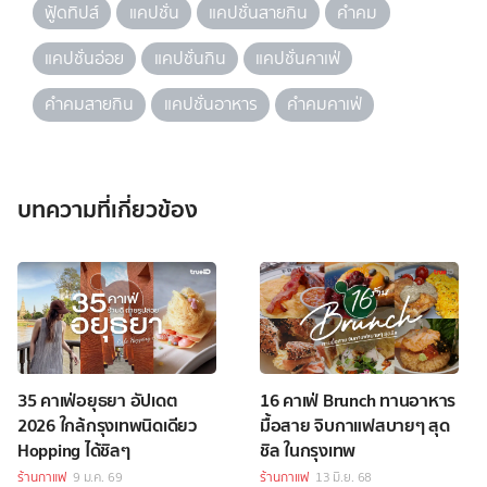
ฟู้ดทิปส์
แคปชั่น
แคปชั่นสายกิน
คำคม
แคปชั่นอ่อย
แคปชั่นกิน
แคปชั่นคาเฟ่
คำคมสายกิน
แคปชั่นอาหาร
คำคมคาเฟ่
บทความที่เกี่ยวข้อง
35 คาเฟ่อยุธยา อัปเดต
16 คาเฟ่ Brunch ทานอาหาร
2026 ใกล้กรุงเทพนิดเดียว
มื้อสาย จิบกาแฟสบายๆ สุด
Hopping ได้ชิลๆ
ชิล ในกรุงเทพ
ร้านกาแฟ
9 ม.ค. 69
ร้านกาแฟ
13 มิ.ย. 68