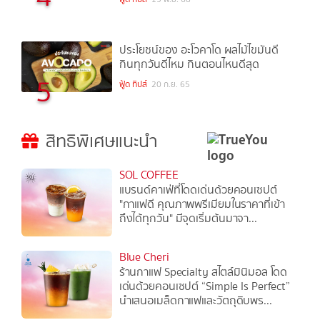
ประโยชน์ของ อะโวคาโด ผลไม้ไขมันดี
กินทุกวันดีไหม กินตอนไหนดีสุด
5
ฟู้ด ทิปส์
20 ก.ย. 65
สิทธิพิเศษแนะนำ
SOL COFFEE
แบรนด์คาเฟ่ที่โดดเด่นด้วยคอนเซปต์
"กาแฟดี คุณภาพพรีเมียมในราคาที่เข้า
ถึงได้ทุกวัน" มีจุดเริ่มต้นมาจา...
Blue Cheri
ร้านกาแฟ Specialty สไตล์มินิมอล โดด
เด่นด้วยคอนเซปต์ “Simple Is Perfect”
นำเสนอเมล็ดกาแฟและวัตถุดิบพร...