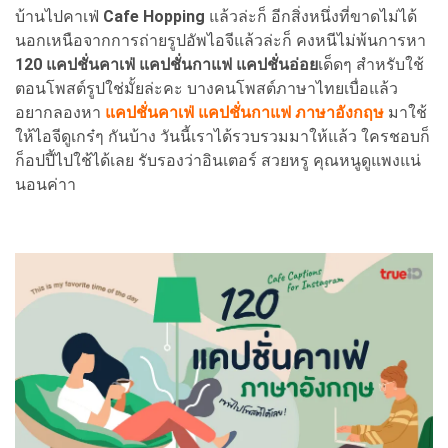
บ้านไปคาเฟ่
Cafe Hopping
แล้วล่ะก็ อีกสิ่งหนึ่งที่ขาดไม่ได้
นอกเหนือจากการถ่ายรูปอัพไอจีแล้วล่ะก็ คงหนีไม่พ้นการหา
120 แคปชั่นคาเฟ่ แคปชั่นกาแฟ แคปชั่นอ่อย
เด็ดๆ สำหรับใช้
ตอนโพสต์รูปใช่มั้ยล่ะคะ บางคนโพสต์ภาษาไทยเบื่อแล้ว
อยากลองหา
แคปชั่นคาเฟ่ แคปชั่นกาแฟ ภาษาอังกฤษ
มาใช้
ให้ไอจีดูเกร๋ๆ กันบ้าง วันนี้เราได้รวบรวมมาให้แล้ว ใครชอบก็
ก็อปปี้ไปใช้ได้เลย รับรองว่าอินเตอร์ สวยหรู คุณหนูดูแพงแน่
นอนค่าา