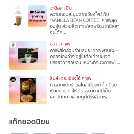
วานิลลา บีน
ความหอมละมุนจากเชียงใหม่ กับ
“VANILLA BEAN COFFEE” คาเฟ่สุด
อบอุ่น คั่วเมล็ดกาแฟสดพร้อมวานิลลา
จนได้ค...
อาม่า คาเฟ่
คาเฟ่สไตล์จีนร่วมสมัยแถวสะพานหัน–
คลองโอ่งอ่าง อยู่ในตึกเก่ารีโนเวต
บรรยากาศอบอุ่น เหมาะทั้งนั่งกาแฟแ...
ลินส์ เดอะเซี่ยงไฮ้ คาเฟ่
การตกแต่งร้านสไตล์เมืองเก่าโมเดิร์น
เรียบง่าย ทำให้ได้บรรยากาศที่เป็น
เอกลักษณ์ และเมนูที่มีให้เลือกหล...
แท็กยอดนิยม