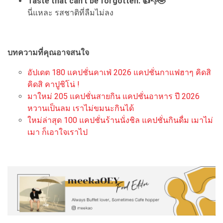
Taste that can’t be forgotten. 👍👎🤣
นี่แหละ รสชาติที่ลืมไม่ลง
บทความที่คุณอาจสนใจ
อัปเดต 180 แคปชั่นคาเฟ่ 2026 แคปชั่นกาแฟฮาๆ คิดสิ
คิดสิ คาปูชิโน่ !
มาใหม่ 205 แคปชั่นสายกิน แคปชั่นอาหาร ปี 2026
หวานเป็นลม เราไม่ขมนะกินได้
ใหม่ล่าสุด 100 แคปชั่นร้านนั่งชิล แคปชั่นกินดื่ม เมาไม่
เมา ก็เอาใจเราไป