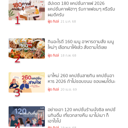
อัปเดต 180 แคปชั่นกาแฟ 2026
แคปชั่นคาเฟ่ฮาๆ รับกาแฟขมๆ หรือรับ
ผมดีครับ
1
ฟู้ด ทิปส์
21 ม.ค. 68
กินอะไรดี 160 เมนู อาหารตามสั่ง เมนู
ใหม่ๆ เลือกมาให้แล้ว สั่งตามได้เลย
2
ฟู้ด ทิปส์
18 ก.พ. 68
มาใหม่ 260 แคปชั่นสายกิน แคปชั่นอา
หาร 2026 ถ้าไม่ชอบขนม ชอบผมได้นะ
3
ฟู้ด ทิปส์
20 เม.ย. 69
อย่างเอา 120 แคปชั่นร้านนั่งชิล แคปชั่
นกินดื่ม เที่ยวกลางคืน เมาไม่เมา ก็
เอาใจไป
4
ฟู้ด ทิปส์
19 พ.ย. 68