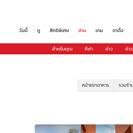
วันนี้
ดู
สิทธิพิเศษ
อ่าน
เกม
ตาตั้ง
สำหรับคุณ
กีฬา
ข่าว
ข่าว
หน้าแรกอาหาร
รวมร้า