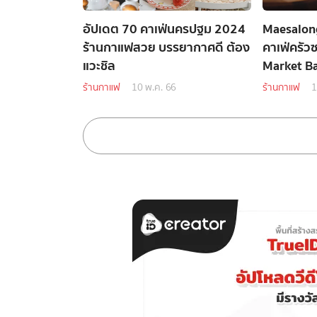
อัปเดต 70 คาเฟ่นครปฐม 2024
Maesalong
ร้านกาแฟสวย บรรยากาศดี ต้อง
คาเฟ่ครัวซ
แวะชิล
Market B
ร้านกาแฟ
10 พ.ค. 66
ร้านกาแฟ
1