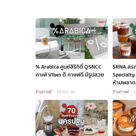
% Arabica ศูนย์สิริกิติ์ QSNCC
SRNA.สรณะ
คาเฟ่ Vibes ดี กาแฟดี มีรูปสวย
Specialty
ห้ามพลาด
ร้านกาแฟ
18 ก.ค. 66
ร้านกาแฟ
1