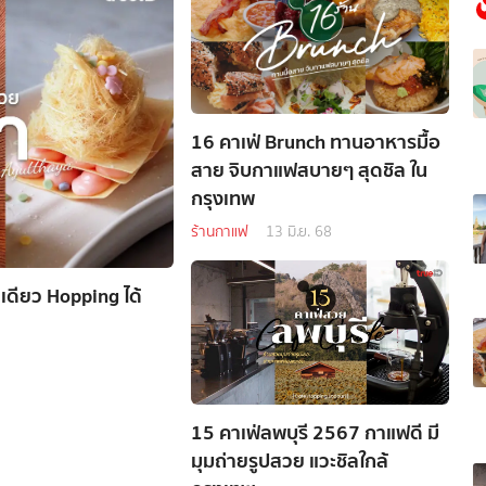
16 คาเฟ่ Brunch ทานอาหารมื้อ
สาย จิบกาแฟสบายๆ สุดชิล ใน
กรุงเทพ
ร้านกาแฟ
13 มิ.ย. 68
เดียว Hopping ได้
15 คาเฟ่ลพบุรี 2567 กาแฟดี มี
มุมถ่ายรูปสวย แวะชิลใกล้