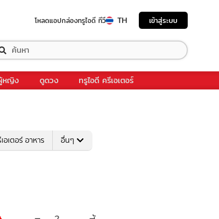
TH
เข้าสู่ระบบ
โหลดแอป
กล่องทรูไอดี ทีวี
ผู้หญิง
ดูดวง
ทรูไอดี ครีเอเตอร์
ีเอเตอร์ อาหาร
อื่นๆ