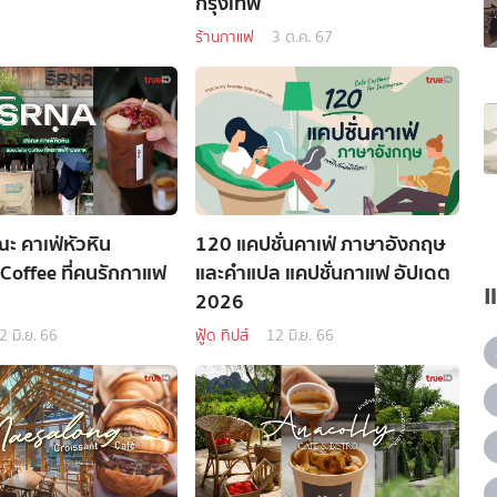
กรุงเทพ
ร้านกาแฟ
3 ต.ค. 67
 คาเฟ่หัวหิน
120 แคปชั่นคาเฟ่ ภาษาอังกฤษ
 Coffee ที่คนรักกาแฟ
และคำแปล แคปชั่นกาแฟ อัปเดต
2026
2 มิ.ย. 66
ฟู้ด ทิปส์
12 มิ.ย. 66