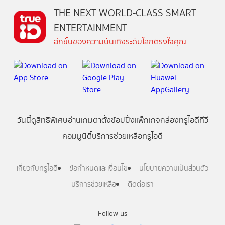
THE NEXT WORLD-CLASS SMART
ENTERTAINMENT
อีกขั้นของความบันเทิงระดับโลกตรงใจคุณ
วันนี้
ดู
สิทธิพิเศษ
อ่าน
เกม
ตาตั้ง
ช้อปปิ้ง
แพ็กเกจ
กล่องทรูไอดีทีวี
คอมมูนิตี้
บริการช่วยเหลือทรูไอดี
เกี่ยวกับทรูไอดี
ข้อกำหนดและเงื่อนไข
นโยบายความเป็นส่วนตัว
บริการช่วยเหลือ
ติดต่อเรา
Follow us