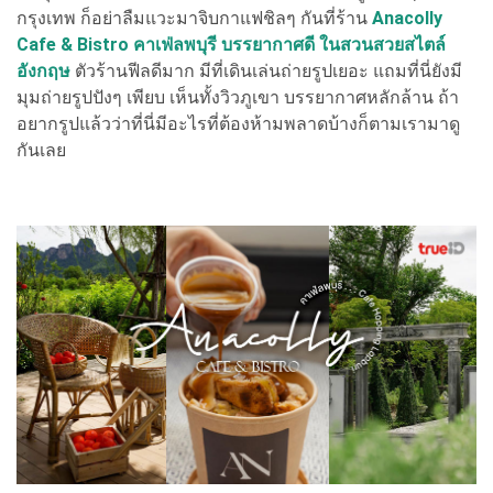
กรุงเทพ ก็อย่าลืมแวะมาจิบกาแฟชิลๆ กันที่ร้าน
Anacolly
Cafe & Bistro คาเฟ่ลพบุรี บรรยากาศดี ในสวนสวยสไตล์
อังกฤษ
ตัวร้านฟีลดีมาก มีที่เดินเล่นถ่ายรูปเยอะ แถมที่นี่ยังมี
มุมถ่ายรูปปังๆ เพียบ เห็นทั้งวิวภูเขา บรรยากาศหลักล้าน ถ้า
อยากรูปแล้วว่าที่นี่มีอะไรที่ต้องห้ามพลาดบ้างก็ตามเรามาดู
กันเลย