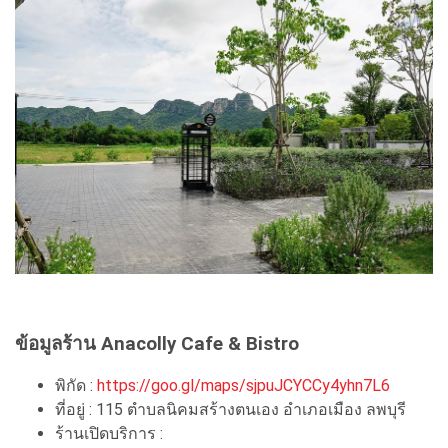
ข้อมูลร้าน Anacolly Cafe & Bistro
พิกัด :
https://goo.gl/maps/sjpuJCYCCy4yhn7L6
ที่อยู่ : 115 ตำบลนิคมสร้างตนเอง อำเภอเมือง ลพบุรี
ร้านเปิดบริการ :