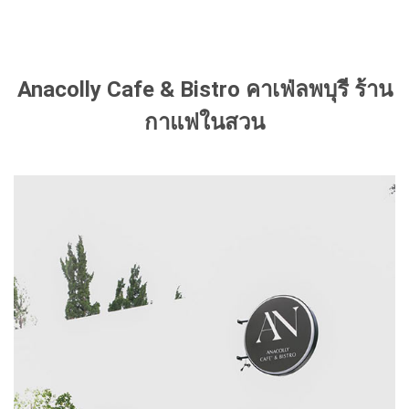
Anacolly Cafe & Bistro คาเฟ่ลพบุรี ร้าน
กาแฟในสวน