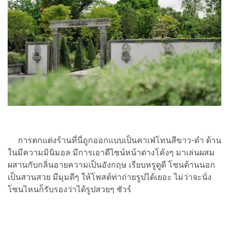
การตกแต่งร้านที่นี่ถูกออกแบบเป็นคาเฟ่โทนสีขาว-ดำ ด้าน
ในมีความมินิมอล มีการเอาดีไซน์หน้าต่างโค้งๆ มาเล่นผสม
ผสานกับกลิ่นอายความเป็นอังกฤษ เรียบหรูดูดี โซนด้านนอก
เป็นสวนสวย มีมุมดีๆ ให้โพสต์ท่าถ่ายรูปได้เยอะ ไม่ว่าจะนั่ง
โซนไหนก็รับรองว่าได้รูปสวยๆ ชัวร์