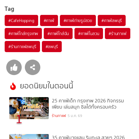
Tag
#
CafeHopping
#
คาเฟ่
#
คาเฟ่ถ่ายรูปสวย
#
คาเฟ่ลพบุรี
#
คาเฟ่ใกล้กรุงเทพ
#
คาเฟ่ใกล้ฉัน
#
คาเฟ่ในสวน
#
ร้านกาแฟ
#
ร้านกาแฟลพบุรี
#
ลพบุรี
ยอดนิยมในตอนนี้
25 คาเฟ่เด็ก กรุงเทพ 2026 กิจกรรม
เพียบ เล่นสนุก ชิลได้ทั้งครอบครัว
1
ร้านกาแฟ
5 ม.ค. 69
35 คาเฟ่บางแสน ริมทะเล สวยๆ 2026