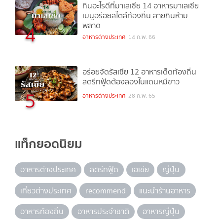
กินอะไรดีที่มาเลเซีย 14 อาหารมาเลเซีย
เมนูอร่อยสไตล์ท้องถิ่น สายกินห้าม
พลาด
4
อาหารต่างประเทศ
14 ก.พ. 66
อร่อยจัดรัสเซีย 12 อาหารเด็ดท้องถิ่น
สตรีทฟู้ดต้องลองในแดนหมีขาว
5
อาหารต่างประเทศ
28 ก.พ. 65
แท็กยอดนิยม
อาหารต่างประเทศ
สตรีทฟู้ด
เอเชีย
ญี่ปุ่น
เที่ยวต่างประเทศ
recommend
แนะนำร้านอาหาร
อาหารท้องถิ่น
อาหารประจำชาติ
อาหารญี่ปุ่น