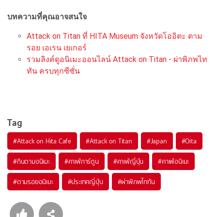
บทความที่คุณอาจสนใจ
Attack on Titan ที่ HITA Museum จังหวัดโออิตะ ตาม
รอย เอเรน เยเกอร์
รวมลิงค์ดูอนิเมะออนไลน์ Attack on Titan - ผ่าพิภพไท
ทัน ครบทุกซีซั่น
Tag
#
Attack on Hita Cafe
#
Attack on Titan
#
Japan
#
Oita
#
กินตามอนิเมะ
#
คาเฟ่การ์ตูน
#
คาเฟ่ญี่ปุ่น
#
คาเฟ่อนิเมะ
#
ตามรอยอนิเมะ
#
ประเทศญี่ปุ่น
#
ผ่าพิภพไททัน