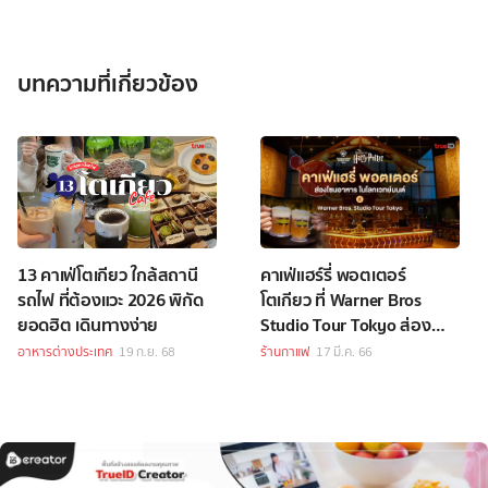
บทความที่เกี่ยวข้อง
13 คาเฟ่โตเกียว ใกล้สถานี
คาเฟ่แฮร์รี่ พอตเตอร์
รถไฟ ที่ต้องแวะ 2026 พิกัด
โตเกียว ที่ Warner Bros
ยอดฮิต เดินทางง่าย
Studio Tour Tokyo ส่อง
ของกินในโลกเวทย์มนต์
อาหารต่างประเทศ
19 ก.ย. 68
ร้านกาแฟ
17 มี.ค. 66