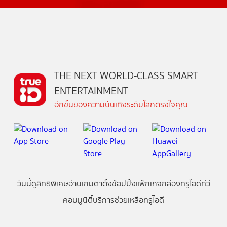
THE NEXT WORLD-CLASS SMART
ENTERTAINMENT
อีกขั้นของความบันเทิงระดับโลกตรงใจคุณ
วันนี้
ดู
สิทธิพิเศษ
อ่าน
เกม
ตาตั้ง
ช้อปปิ้ง
แพ็กเกจ
กล่องทรูไอดีทีวี
คอมมูนิตี้
บริการช่วยเหลือทรูไอดี