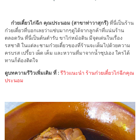
ก๋วยเตี๋ยวไก่ฉีก คุณประนอม (สาขาท่าวาสุกรี)
ที่นี่เป็นร้าน
ก๋วยเตี๋ยวที่บอกเลยว่าแซ่บมากๆดูได้จากลูกค้าที่แน่นร้าน
ตลอดวัน ที่นี่เป็นต้นตำ​รับ​ ขาไก่​หม้อดิน มีจุดเด่นในเรื่อง
รสชาติ ในแต่ละชามก๋วยเตี๋ยวของที่ร้านจะเต็มไปด้วยความ
ครบรส เปรี้ยว เผ็ด เค็ม และหวานที่มาจากน้ำซุปเอง ใครได้
ทานก็ต้องติดใจ
ดูบทความรีวิวเพิ่มเติม ที่ :
รีวิวแนะนำ ร้านก๋วยเตี๋ยวไก่ฉีกคุณ
ประนอม