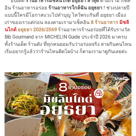
อัปเดต
ร้านอาหารมิชลินไกด์ อยุธยา ล่าสุด
ตามเรามาเช็ค
อิน ร้านอาหารอร่อย
ร้านอาหารใกล้ฉัน อยุธยา
! ช่วงปลายปี
แบบนี้ใครมีโอกาสแวะไปทำบุญ ไหว้พระกันที่ อยุธยา เมือง
เก่าของเราแต่ก่อน ลองตามเรามาเช็คอิน
8 ร้านอาหาร
มิชลิ
นไกด์
อยุธยา 2026/2569
ร้านอาหารร้านอร่อยที่ได้รับรางวัล
Bib Gourmand จาก MICHELIN Guide ประจำปี 2026 มาครบ
ทั้งร้านเด็ด ร้านดัง ที่ทุกคนยอมรับว่าอร่อยจริง สายกินคนไหน
เริ่มอยากรู้แล้วว่าร้านไหนติดโผบ้าง ก็ตามเรามาดูกันเลยค่ะ