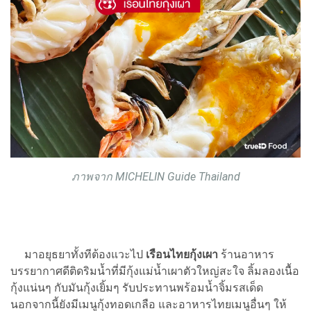
ภาพจาก MICHELIN Guide Thailand
มาอยุธยาทั้งทีต้องแวะไป
เรือนไทยกุ้งเผา
ร้านอาหาร
บรรยากาศดีติดริมน้ำที่มีกุ้งแม่น้ำเผาตัวใหญ่สะใจ ลิ้มลองเนื้อ
กุ้งแน่นๆ กับมันกุ้งเยิ้มๆ รับประทานพร้อมน้ำจิ้มรสเด็ด
นอกจากนี้ยังมีเมนูกุ้งทอดเกลือ และอาหารไทยเมนูอื่นๆ ให้