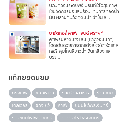
ป๊อปคอร์นระดับพรีเมียมที่ใส่ใจสุขภาพ
ใช้นวัตกรรมอบลมร้อนแทนการทอดน้ำ
มัน ผสานกับวัตถุดิบนำเข้าชั้นเลิ...
อาร์ตทอรี่ คาเฟ่ แอนด์ คราฟท์
คาเฟ่ริมหาดบางแสน (หาดวอนนภา)
โดดเด่นด้วยการตกแต่งสไตล์อาร์ตแกล
เลอรี คุมโทนสีขาวน้ำเงินเหลือง และ
บรร...
แท็กยอดนิยม
กรุงเทพ
ขนมหวาน
รวมร้านอาหาร
ร้านขนม
เดลิเวอรี่
ของไหว้
คาเฟ่
ขนมไหว้พระจันทร์
ร้านขนมไหว้พระจันทร์
เทศกาลไหว้พระจันทร์