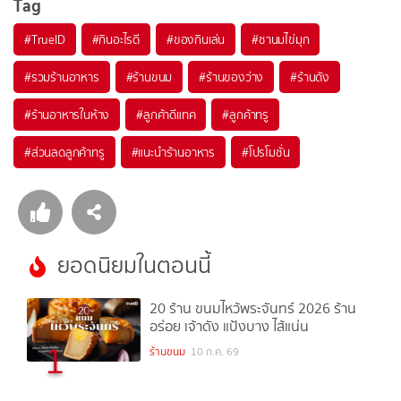
Tag
#
TrueID
#
กินอะไรดี
#
ของกินเล่น
#
ชานมไข่มุก
#
รวมร้านอาหาร
#
ร้านขนม
#
ร้านของว่าง
#
ร้านดัง
#
ร้านอาหารในห้าง
#
ลูกค้าดีแทค
#
ลูกค้าทรู
#
ส่วนลดลูกค้าทรู
#
แนะนำร้านอาหาร
#
โปรโมชั่น
ยอดนิยมในตอนนี้
20 ร้าน ขนมไหว้พระจันทร์ 2026 ร้าน
อร่อย เจ้าดัง แป้งบาง ไส้แน่น
1
ร้านขนม
10 ก.ค. 69