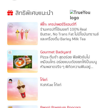
สิทธิพิเศษแนะนำ
พีโกะ เครปเพอร์รีแอนด์ที
ร้านเครปที่ใช้เนยแท้ 100% Real
Butter, No Trans Fat ไม่มีไขมันทรานส์
และเครื่องดื่ม Barley Milk Tea
Gourmet Backyard
Pizza ติ่มซำ สุดอร่อย ฟีลฟิวชันไม่
เหมือนใคร อร่อยแบบต้องยกให้เป็นเมนู
ห้ามพลาดจริง ๆ พิกัดความฟินอยู่...
โก๋แก่
KohKae โก๋แก่
Pennii Premium Popcorn