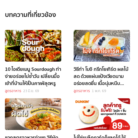
บทความที่เกี่ยวข้อง
10 ไอเดียเมนู Sourdough ทำ
วิธีทำ โมจิ กรีกโยเกิร์ต ผลไม้
ง่ายอร่อยไม่ซ้ำวัน เปลี่ยนมื้อ
สด ด้วยแผ่นแป้งเวียดนาม
เช้าที่บ้านให้เป็นคาเฟ่สุดหรู
อร่อยสดชื่น เนื้อนุ่มหนึบ
หนับ!
สูตรอาหาร
23 มิ.ย. 69
สูตรอาหาร
1 พ.ค. 69
แจกสูตรอาหารง่ายๆ วิธีผัด
ไม่ใช่แบล๊คการ์ดก็แลกได้ ใช้