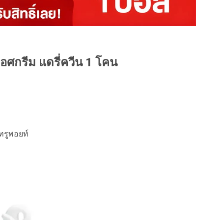
 ไอศกรีม แดรี่ควีน 1 โคน
ทรูพอยท์