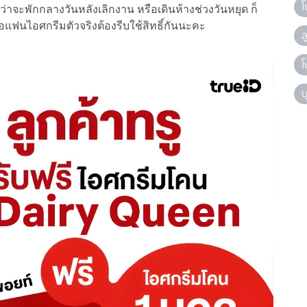
โ
ไม่ว่าจะพักกลางวันหลังเลิกงาน หรือเดินห้างช่วงวันหยุด ก็
อแฟนไอศกรีมตัวจริงต้องรีบใช้สิทธิ์กันนะคะ
ล
โ
บ