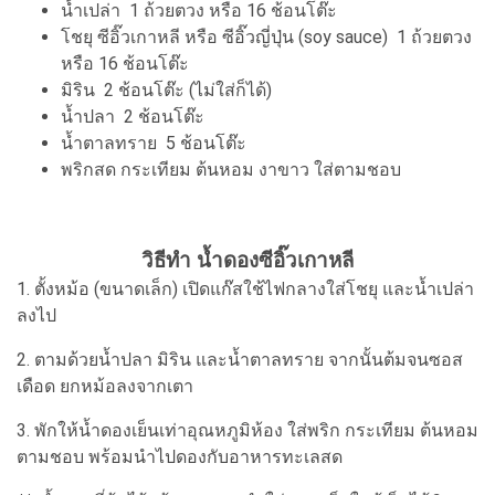
น้ำเปล่า 1 ถ้วยตวง หรือ 16 ช้อนโต๊ะ
โชยุ ซีอิ๊วเกาหลี หรือ ซีอิ๊วญี่ปุ่น (soy sauce) 1 ถ้วยตวง
หรือ 16 ช้อนโต๊ะ
มิริน 2 ช้อนโต๊ะ (ไม่ใส่ก็ได้)
น้ำปลา 2 ช้อนโต๊ะ
น้ำตาลทราย 5 ช้อนโต๊ะ
พริกสด กระเทียม ต้นหอม งาขาว ใส่ตามชอบ
วิธีทำ น้ำดองซีอิ๊วเกาหลี
1. ตั้งหม้อ (ขนาดเล็ก) เปิดแก๊สใช้ไฟกลางใส่โชยุ และน้ำเปล่า
ลงไป
2. ตามด้วยน้ำปลา มิริน และน้ำตาลทราย จากนั้นต้มจนซอส
เดือด ยกหม้อลงจากเตา
3. พักให้น้ำดองเย็นเท่าอุณหภูมิห้อง ใส่พริก กระเทียม ต้นหอม
ตามชอบ พร้อมนำไปดองกับอาหารทะเลสด