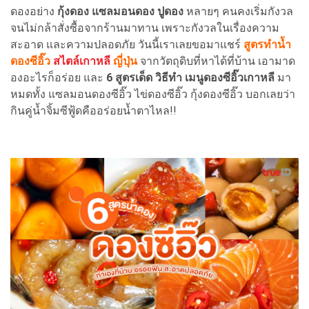
ดองอย่าง
กุ้งดอง แซลมอนดอง ปูดอง
หลายๆ คนคงเริ่มกังวล
จนไม่กล้าสั่งซื้อจากร้านมาทาน เพราะกังวลในเรื่องความ
สะอาด และความปลอดภัย วันนี้เราเลยขอมาแชร์
สูตรทำน้ำ
ดองซีอิ๊ว
สไตล์เกาหลี
ญี่ปุ่น
จากวัตถุดิบที่หาได้ที่บ้าน เอามาด
องอะไรก็อร่อย และ
6 สูตรเด็ด วิธีทำ เมนูดองซีอิ๊วเกาหลี
มา
หมดทั้ง แซลมอนดองซีอิ๊ว ไข่ดองซีอิ๊ว กุ้งดองซีอิ๊ว บอกเลยว่า
กินคู่น้ำจิ้มซีฟู้ดคืออร่อยน้ำตาไหล!!