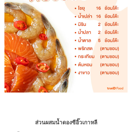
ส่วนผสมน้ำดองซีอิ๊วเกาหลี