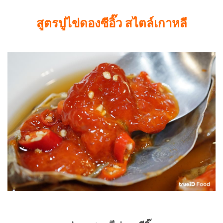
สูตรปูไข่ดองซีอิ๊ว สไตล์เกาหลี