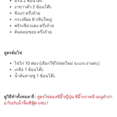
มิริน 2 ช้อนโต๊ะ
งาขาวคั่ว 2 ช้อนโต๊ะ
ขิงแก่ ครึ่งถ้วย
กระเทียม 8 กลีบใหญ่
พริกเขียวแดง ครึ่งถ้วย
ต้นหอมซอย ครึ่งถ้วย
สูตรต้มไข่
ไข่ไก่ 10 ฟอง (เลือกใช้ไข่สดใหม่ จะแกะง่ายค่ะ)
เกลือ 1 ช้อนโต๊ะ
น้ำส้มสายชู 1 ช้อนโต๊ะ
ดูวิธีทำทั้งหมด ที่ :
สูตรไข่ดองซีอิ๊วญี่ปุ่น ซีอิ๊วเกาหลี เมนูทำง่า
ย กินกับน้ำจิ้มซีฟู้ด แซ่บ !