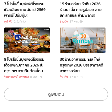
7 โปรโมชั่นบุฟเฟ่ต์โรงแรม
15 ร้านอร่อย หัวหิน 2026
เดือนสิงหาคม วันแม่ 2569
ร้านน่านั่ง ถ่ายรูปสวย สาย
พาแม่ไปอิ่มคุ้ม!
ชิค สายชิล ห้ามพลาด!
บุฟเฟ่ต์
2 วันที่แล้ว
ร้านดัง
27 พ.ค. 69
8 โปรโมชั่นบุฟเฟ่ต์โรงแรม
30 ร้านอาหารริมทะเล ใกล้
เดือนพฤษภาคม 2026 ใน
กรุงเทพ 2026 บรรยากาศดี
กรุงเทพ สายกินต้องโดน
อาหารอร่อย
ร้านอาหารในกรุงเทพ
8 พ.ค. 69
ร้านดัง
17 เม.ย. 69
ดูเพิ่มเติม