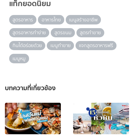
แท็กยอดนิยม
สูตรอาหาร
อาหารไทย
เมนูสร้างอาชีพ
สูตรอาหารทำง่าย
สูตรขนม
สูตรทำขาย
กินได้อร่อยด้วย
เมนูทำขาย
แจกสูตรอาหารฟรี
เมนูหมู
บทความที่เกี่ยวข้อง