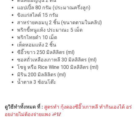
ต้นหอมญี่ปุ่น 2 ต้น
แอปเปิ้ล 80 กรัม (ประมาณครึ่งลูก)
ขิงแก่สไลด์ 15 กรัม
สาหร่ายคอมบุ 2 ชิ้น (ขนาดตามในคลิป)
พริกขี้หนูแห้ง ประมาณะ 5 เม็ด
พริกไทยดำ 10 เม็ด
เห็ดหอมแห้ง 2 ชิ้น
ซีอิ๊วขาว 250 มิลลิลิตร (ml)
ซอสถั่วเหลืองเกาหลี 30 มิลลิลิตร (ml)
โซจู หรือ Rice Wine 100 มิลลิลิตร (ml)
มิริน 200 มิลลิลิตร (ml)
น้ำตาล 3 ช้อนโต๊ะ
ดูวิธีทำทั้งหมด ที่ :
สูตรทำ กุ้งดองซีอิ๊วเกาหลี ทำกินเองได้ อร่
อยง่ายไม่ต้องจ่ายแพง 🦐🥢