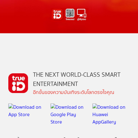
THE NEXT WORLD-CLASS SMART
ENTERTAINMENT
อีกขั้นของความบันเทิงระดับโลกตรงใจคุณ