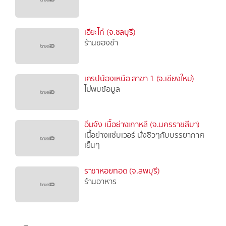
เอียะไก่ (จ.ชลบุรี)
ร้านของชำ
เครปน้องเหนือ สาขา 1 (จ.เชียงใหม่)
ไม่พบข้อมูล
อิ่มจัง เนื้อย่างเกาหลี (จ.นครราชสีมา)
เนื้อย่างแซ่บเวอร์ นั่งชิวๆกับบรรยากาศ
เย็นๆ
ราชาหอยทอด (จ.ลพบุรี)
ร้านอาหาร