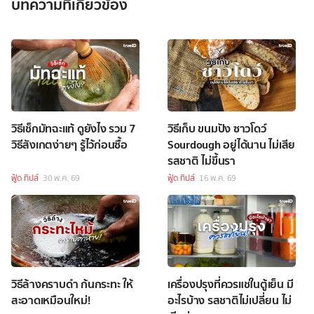
บทความที่เกี่ยวข้อง
วิธีเช็กมัทฉะแท้ ดูยังไง รวม 7
วิธีเก็บ ขนมปัง ซาวโดว์
วิธีสังเกตง่ายๆ รู้ไว้ก่อนซื้อ
Sourdough อยู่ได้นาน ไม่เสีย
รสชาติ ไม่ขึ้นรา
ฟู้ด ทิปส์
30 พ.ค. 69
ฟู้ด ทิปส์
16 พ.ค. 69
วิธีล้างคราบดำ ก้นกระทะ ให้
เครื่องปรุงที่ควรแช่ในตู้เย็น มี
สะอาดเหมือนใหม่!
อะไรบ้าง รสชาติไม่เปลี่ยน ไม่