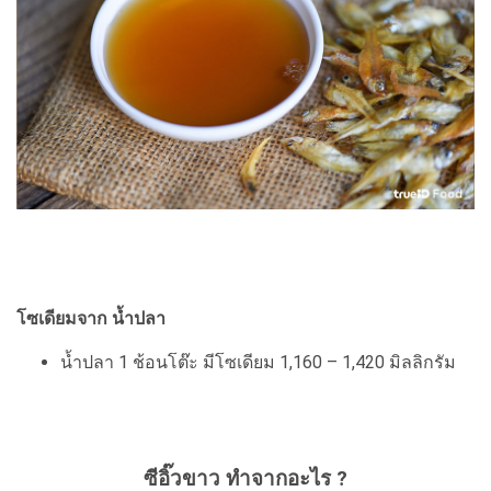
โซเดียมจาก น้ำปลา
นํ้าปลา 1 ช้อนโต๊ะ มีโซเดียม 1,160 – 1,420 มิลลิกรัม
ซีอิ๊วขาว ทำจากอะไร ?