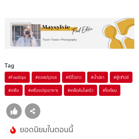
Tag
#
Foodtips
#
ซอสปรุงรส
#
ซีอิ๊วขาว
#
น้ำปลา
#
ฟู้ดทิปส์
#
เกลือ
#
เครื่องปรุงอาหาร
#
เคล็ดลับในครัว
#
โซเดียม
ยอดนิยมในตอนนี้