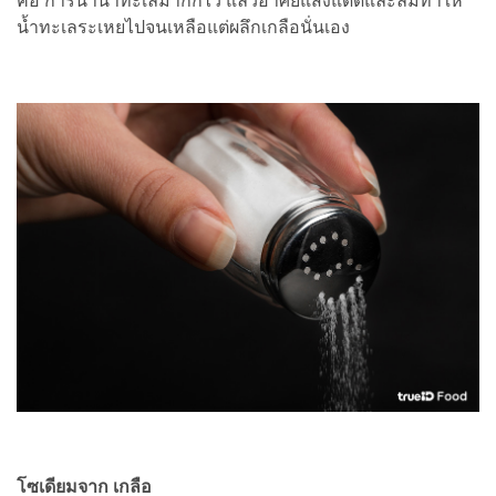
คือ การนำน้ำทะเลมากักไว้ แล้วอาศัยแสงแดดและลมทำให้
น้ำทะเลระเหยไปจนเหลือแต่ผลึกเกลือนั่นเอง
โซเดียมจาก เกลือ