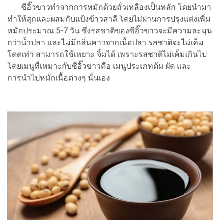
ซีอิ๊วขาวทำจากการหมักด้วยถั่วเหลืองเป็นหลัก โดยนำมา
ทำให้สุกและผสมกับแป้งข้าวสาลี โดยไม่ผ่านการปรุงแต่งเพิ่ม
หมักประมาณ 5-7 วัน ซึ่งรสชาติของซีอิ๊วขาวจะมีความละมุน
กว่าน้ำปลา และไม่มีกลิ่นคาวจากเนื้อปลา รสชาติจะไม่เค็ม
โดดเท่า สามารถใช้เหยาะ จิ้มได้ เพราะรสชาติไม่เค็มเกินไป
โดยเมนูที่เหมาะกับซีอิ๊วขาวคือ เมนูประเภทต้ม ผัด และ
การนำไปหมักเนื้อต่างๆ นั่นเอง