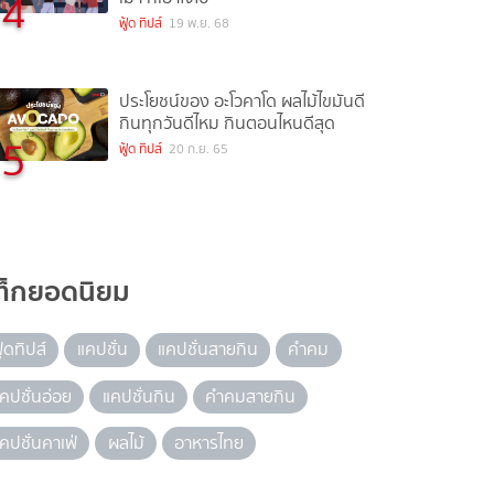
4
ฟู้ด ทิปส์
19 พ.ย. 68
ประโยชน์ของ อะโวคาโด ผลไม้ไขมันดี
กินทุกวันดีไหม กินตอนไหนดีสุด
5
ฟู้ด ทิปส์
20 ก.ย. 65
ท็กยอดนิยม
ู้ดทิปส์
แคปชั่น
แคปชั่นสายกิน
คำคม
คปชั่นอ่อย
แคปชั่นกิน
คำคมสายกิน
คปชั่นคาเฟ่
ผลไม้
อาหารไทย