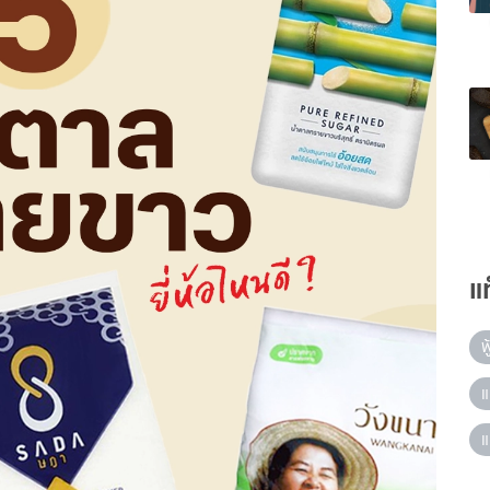
แ
ฟ
แ
แ