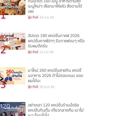
กินอะไรดี 160 เมนู อาหารตามสั่ง
เมนูใหม่ๆ เลือกมาให้แล้ว สั่งตามได้
1
เลย
ฟู้ด ทิปส์
18 ก.พ. 68
อัปเดต 180 แคปชั่นกาแฟ 2026
แคปชั่นคาเฟ่ฮาๆ รับกาแฟขมๆ หรือ
2
รับผมดีครับ
ฟู้ด ทิปส์
21 ม.ค. 68
มาใหม่ 260 แคปชั่นสายกิน แคปชั่
นอาหาร 2026 ถ้าไม่ชอบขนม ชอบ
3
ผมได้นะ
ฟู้ด ทิปส์
20 เม.ย. 69
อย่างเอา 120 แคปชั่นร้านนั่งชิล
แคปชั่นกินดื่ม เที่ยวกลางคืน เมาไม่
เมา ก็เอาใจไป