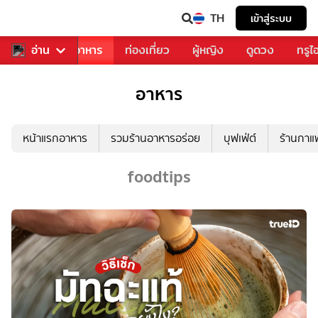
TH
เข้าสู่ระบบ
วงการเพลง
อ่าน
อาหาร
ท่องเที่ยว
ผู้หญิง
ดูดวง
ทรูไ
อาหาร
หน้าแรกอาหาร
รวมร้านอาหารอร่อย
บุฟเฟ่ต์
ร้านกา
foodtips