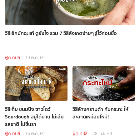
วิธีเช็กมัทฉะแท้ ดูยังไง รวม 7 วิธีสังเกตง่ายๆ รู้ไว้ก่อนซื้อ
ฟู้ด ทิปส์
30 พ.ค. 69
วิธีเก็บ ขนมปัง ซาวโดว์
วิธีล้างคราบดำ ก้นกระทะ ให้
Sourdough อยู่ได้นาน ไม่เสีย
สะอาดเหมือนใหม่!
รสชาติ ไม่ขึ้นรา
ฟู้ด ทิปส์
16 พ.ค. 69
ฟู้ด ทิปส์
28 เม.ย. 69