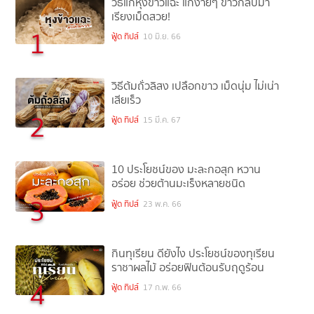
วิธีแก้หุงข้าวแฉะ แก้ง่ายๆ ข้าวกลับมา
เรียงเม็ดสวย!
1
ฟู้ด ทิปส์
10 มิ.ย. 66
วิธีต้มถั่วลิสง เปลือกขาว เม็ดนุ่ม ไม่เน่า
เสียเร็ว
2
ฟู้ด ทิปส์
15 มี.ค. 67
10 ประโยชน์ของ มะละกอสุก หวาน
อร่อย ช่วยต้านมะเร็งหลายชนิด
3
ฟู้ด ทิปส์
23 พ.ค. 66
กินทุเรียน ดียังไง ประโยชน์ของทุเรียน
ราชาผลไม้ อร่อยฟินต้อนรับฤดูร้อน
4
ฟู้ด ทิปส์
17 ก.พ. 66