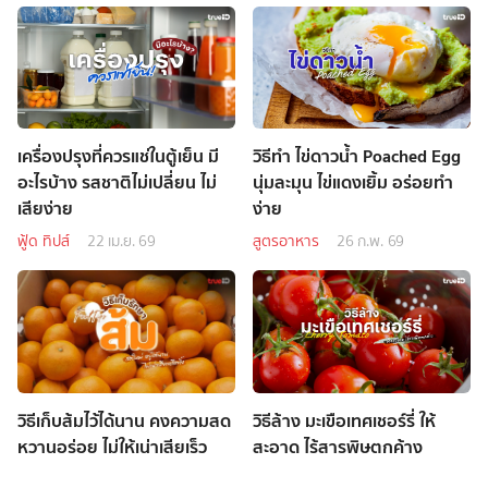
เครื่องปรุงที่ควรแช่ในตู้เย็น มี
วิธีทำ ไข่ดาวน้ำ Poached Egg
อะไรบ้าง รสชาติไม่เปลี่ยน ไม่
นุ่มละมุน ไข่แดงเยิ้ม อร่อยทำ
เสียง่าย
ง่าย
ฟู้ด ทิปส์
22 เม.ย. 69
สูตรอาหาร
26 ก.พ. 69
วิธีเก็บส้มไว้ได้นาน คงความสด
วิธีล้าง มะเขือเทศเชอร์รี่ ให้
หวานอร่อย ไม่ให้เน่าเสียเร็ว
สะอาด ไร้สารพิษตกค้าง