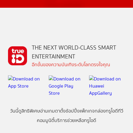
THE NEXT WORLD-CLASS SMART
ENTERTAINMENT
อีกขั้นของความบันเทิงระดับโลกตรงใจคุณ
วันนี้
ดู
สิทธิพิเศษ
อ่าน
เกม
ตาตั้ง
ช้อปปิ้ง
แพ็กเกจ
กล่องทรูไอดีทีวี
คอมมูนิตี้
บริการช่วยเหลือทรูไอดี