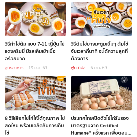
วิธีทำไข่ต้ม แบบ 7-11 ญี่ปุ่น ไข่
วิธีต้มไข่ยางมะตูมเยิ้มๆ ต้มไข่
แดงครีมมี่ มีรสเค็มเข้าเนื้อ
จับเวลากี่นาที จะได้ความสุกที่
อร่อยมาก
ต้องการ
สูตรอาหาร
19 ม.ค. 69
ฟู้ด ทิปส์
6 ม.ค. 69
8 วิธีเลือกไข่ไก่ให้ได้คุณภาพ ไข่
ประเทศไทยเปิดตัวไข่ไก่รับรอง
สดใหม่ พร้อมเคล็ดลับการเก็บ
มาตรฐานจาก Certified
ไข่
Humane® ครั้งแรก เพื่อตอบ