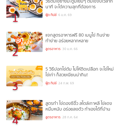
วิธีต้มไข่ยางมะตูมเยิ้มๆ ต้มไข่จับเวลากี่
นาที จะได้ความสุกที่ต้องการ
1
ฟู้ด ทิปส์
6 ม.ค. 69
แจกสูตรอาหารฟรี 80 เมนูไข่ กินง่าย
ทำง่าย อร่อยหลากหลาย
2
สูตรอาหาร
30 ม.ค. 66
5 วิธีปอกไข่ต้ม ไม่ให้ติดเปลือก จะไข่ใหม่
ไข่เก่า ก็สวยเนียนน่ากิน!
3
ฟู้ด ทิปส์
24 ก.พ. 69
สูตรทำ ไข่ดองซีอิ๊ว สไตล์เกาหลี ไข่แดง
หนึบหนับ อร่อยลงตัว ทำเองได้ที่บ้าน
4
สูตรอาหาร
28 ก.ค. 64