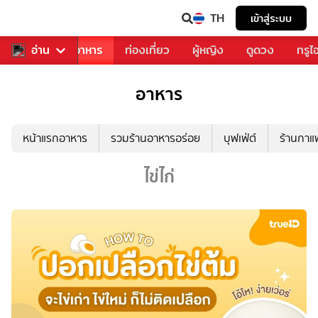
TH
เข้าสู่ระบบ
วงการเพลง
อ่าน
อาหาร
ท่องเที่ยว
ผู้หญิง
ดูดวง
ทรูไ
อาหาร
หน้าแรกอาหาร
รวมร้านอาหารอร่อย
บุฟเฟ่ต์
ร้านกา
ไข่ไก่