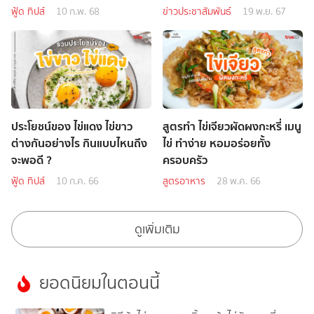
รับเทรนด์ผู้บริโภคใส่ใจ
ฟู้ด ทิปส์
10 ก.พ. 68
ข่าวประชาสัมพันธ์
19 พ.ย. 67
สวัสดิภาพที่ดีของสัตว์ในฟาร์ม
ประโยชน์ของ ไข่แดง ไข่ขาว
สูตรทำ ไข่เจียวผัดผงกะหรี่ เมนู
ต่างกันอย่างไร กินแบบไหนถึง
ไข่ ทำง่าย หอมอร่อยทั้ง
จะพอดี ?
ครอบครัว
ฟู้ด ทิปส์
10 ก.ค. 66
สูตรอาหาร
28 พ.ค. 66
ดูเพิ่มเติม
ยอดนิยมในตอนนี้