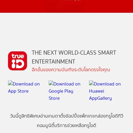
THE NEXT WORLD-CLASS SMART
ENTERTAINMENT
อีกขั้นของความบันเทิงระดับโลกตรงใจคุณ
วันนี้
ดู
สิทธิพิเศษ
อ่าน
เกม
ตาตั้ง
ช้อปปิ้ง
แพ็กเกจ
กล่องทรูไอดีทีวี
คอมมูนิตี้
บริการช่วยเหลือทรูไอดี