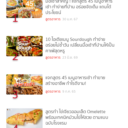
มื้อเช้าสำคัญ ! แจกสูตร 45 เมนูอาหาร
เช้า ทำง่ายที่บ้าน อร่อยจัดเต็ม แถมได้
ประโยชน์
1
สูตรอาหาร
30 ม.ค. 67
10 ไอเดียเมนู Sourdough ทำง่าย
อร่อยไม่ซ้ำวัน เปลี่ยนมื้อเช้าที่บ้านให้เป็น
คาเฟ่สุดหรู
2
สูตรอาหาร
23 มิ.ย. 69
แจกสูตร 45 เมนูอาหารเช้า ทำขาย
สร้างอาชีพ กำไรดีงาม!
3
สูตรอาหาร
9 ก.ค. 65
สูตรทำ ไข่เจียวออมเล็ต Omelette
พร้อมเทคนิคม้วนไข่ให้สวย ตามแบบ
ฉบับโรงแรม