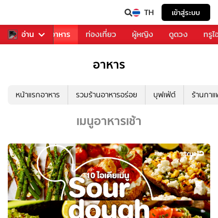
TH
เข้าสู่ระบบ
วงการเพลง
อ่าน
อาหาร
ท่องเที่ยว
ผู้หญิง
ดูดวง
ทรูไ
อาหาร
หน้าแรกอาหาร
รวมร้านอาหารอร่อย
บุฟเฟ่ต์
ร้านกา
เมนูอาหารเช้า