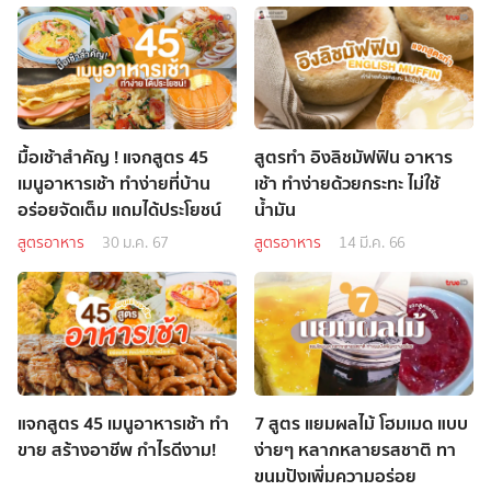
มื้อเช้าสำคัญ ! แจกสูตร 45
สูตรทำ อิงลิชมัฟฟิน อาหาร
เมนูอาหารเช้า ทำง่ายที่บ้าน
เช้า ทำง่ายด้วยกระทะ ไม่ใช้
อร่อยจัดเต็ม แถมได้ประโยชน์
น้ำมัน
สูตรอาหาร
30 ม.ค. 67
สูตรอาหาร
14 มี.ค. 66
แจกสูตร 45 เมนูอาหารเช้า ทำ
7 สูตร แยมผลไม้ โฮมเมด แบบ
ขาย สร้างอาชีพ กำไรดีงาม!
ง่ายๆ หลากหลายรสชาติ ทา
ขนมปังเพิ่มความอร่อย