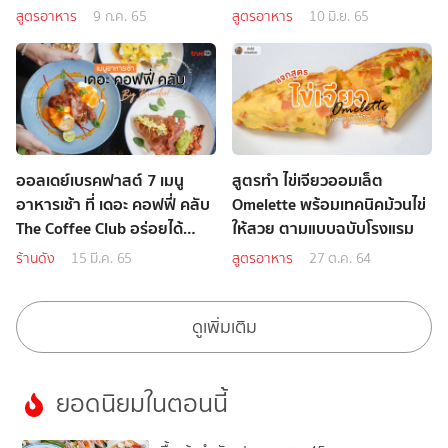
สูตรอาหาร
9 ก.ค. 65
สูตรอาหาร
10 มิ.ย. 65
ออลเดย์เบรคฟาสต์ 7 เมนู
สูตรทำ ไข่เจียวออมเล็ต
อาหารเช้า ที่ เดอะ คอฟฟี่ คลับ
Omelette พร้อมเทคนิคม้วนไข่
The Coffee Club อร่อยได้
ให้สวย ตามแบบฉบับโรงแรม
ตลอดวัน
ร้านดัง
15 มี.ค. 65
สูตรอาหาร
27 ต.ค. 64
ดูเพิ่มเติม
ยอดนิยมในตอนนี้