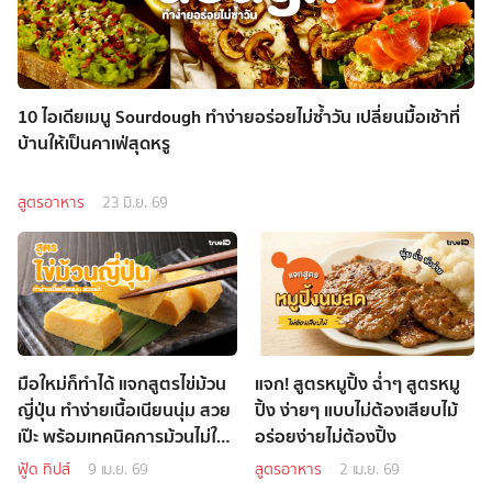
10 ไอเดียเมนู Sourdough ทำง่ายอร่อยไม่ซ้ำวัน เปลี่ยนมื้อเช้าที่
บ้านให้เป็นคาเฟ่สุดหรู
สูตรอาหาร
23 มิ.ย. 69
มือใหม่ก็ทำได้ แจกสูตรไข่ม้วน
แจก! สูตรหมูปิ้ง ฉ่ำๆ สูตรหมู
ญี่ปุ่น ทำง่ายเนื้อเนียนนุ่ม สวย
ปิ้ง ง่ายๆ แบบไม่ต้องเสียบไม้
เป๊ะ พร้อมเทคนิคการม้วนไม่ให้
อร่อยง่ายไม่ต้องปิ้ง
ขาด
ฟู้ด ทิปส์
9 เม.ย. 69
สูตรอาหาร
2 เม.ย. 69