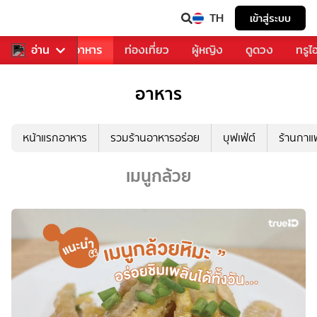
TH
เข้าสู่ระบบ
วงการเพลง
อ่าน
อาหาร
ท่องเที่ยว
ผู้หญิง
ดูดวง
ทรูไ
อาหาร
หน้าแรกอาหาร
รวมร้านอาหารอร่อย
บุฟเฟ่ต์
ร้านกา
เมนูกล้วย