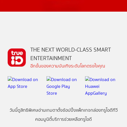
THE NEXT WORLD-CLASS SMART
ENTERTAINMENT
อีกขั้นของความบันเทิงระดับโลกตรงใจคุณ
วันนี้
ดู
สิทธิพิเศษ
อ่าน
เกม
ตาตั้ง
ช้อปปิ้ง
แพ็กเกจ
กล่องทรูไอดีทีวี
คอมมูนิตี้
บริการช่วยเหลือทรูไอดี