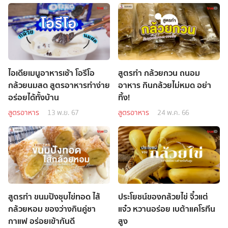
ไอเดียเมนูอาหารเช้า โอรีโอ
สูตรทำ กล้วยกวน ถนอม
กล้วยนมสด สูตรอาหารทำง่าย
อาหาร กินกล้วยไม่หมด อย่า
อร่อยได้ทั้งบ้าน
ทิ้ง!
สูตรอาหาร
13 พ.ย. 67
สูตรอาหาร
24 พ.ค. 66
สูตรทำ ขนมปังชุบไข่ทอด ไส้
ประโยชน์ของกล้วยไข่ จิ๋วแต่
กล้วยหอม ของว่างกินคู่ชา
แจ๋ว หวานอร่อย เบต้าแคโรทีน
กาแฟ อร่อยเข้ากันดี
สูง