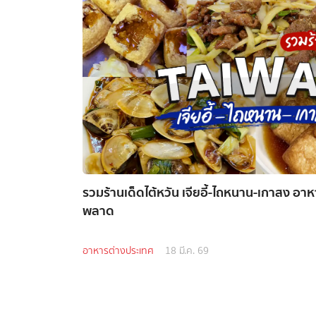
รวมร้านเด็ดไต้หวัน เจียอี้-ไถหนาน-เกาสง อาหา
พลาด
อาหารต่างประเทศ
18 มี.ค. 69