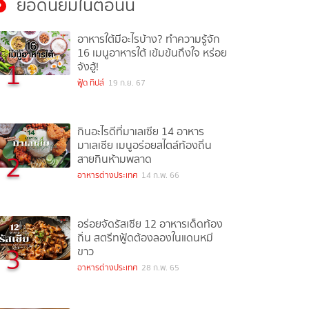
ยอดนิยมในตอนนี้
อาหารใต้มีอะไรบ้าง? ทำความรู้จัก
16 เมนูอาหารใต้ เข้มข้นถึงใจ หร่อย
1
จังฮู้!
ฟู้ด ทิปส์
19 ก.ย. 67
กินอะไรดีที่มาเลเซีย 14 อาหาร
มาเลเซีย เมนูอร่อยสไตล์ท้องถิ่น
2
สายกินห้ามพลาด
อาหารต่างประเทศ
14 ก.พ. 66
อร่อยจัดรัสเซีย 12 อาหารเด็ดท้อง
ถิ่น สตรีทฟู้ดต้องลองในแดนหมี
3
ขาว
อาหารต่างประเทศ
28 ก.พ. 65