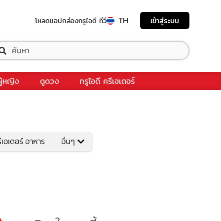
TH
เข้าสู่ระบบ
โหลดแอป
กล่องทรูไอดี ทีวี
ผู้หญิง
ดูดวง
ทรูไอดี ครีเอเตอร์
ีเอเตอร์ อาหาร
อื่นๆ