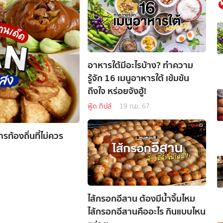
อาหารใต้มีอะไรบ้าง? ทำความ
รู้จัก 16 เมนูอาหารใต้ เข้มข้น
ถึงใจ หร่อยจังฮู้!
ฟู้ด ทิปส์
19 ก.ย. 67
รท้องถิ่นที่ไม่ควร
ไส้กรอกอีสาน ต้องมีน้ำจิ้มไหม
ไส้กรอกอีสานคืออะไร กินแบบไหน