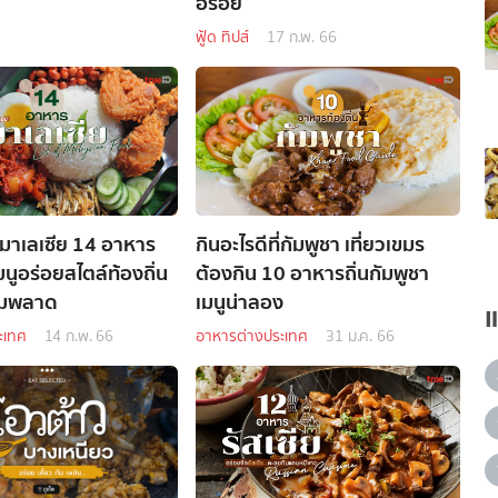
อร่อย
ฟู้ด ทิปส์
17 ก.พ. 66
ี่มาเลเซีย 14 อาหาร
กินอะไรดีที่กัมพูชา เที่ยวเขมร
มนูอร่อยสไตล์ท้องถิ่น
ต้องกิน 10 อาหารถิ่นกัมพูชา
ามพลาด
เมนูน่าลอง
ะเทศ
14 ก.พ. 66
อาหารต่างประเทศ
31 ม.ค. 66