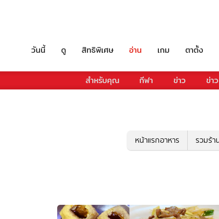
วันนี้
ดู
สิทธิพิเศษ
อ่าน
เกม
ตาตั้ง
สำหรับคุณ
กีฬา
ข่าว
ข่าว
หน้าแรกอาหาร
รวมร้า