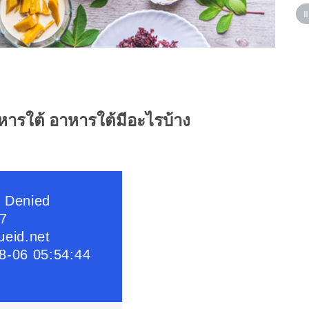
แ
าหารใต้ อาหารใต้มีอะไรบ้าง