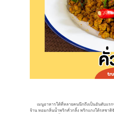
เมนูอาหารใต้ที่หลายคนนึกถึงเป็นอันดับแรกๆ
จ้าน หอมกลิ่นน้ำพริกคั่วกลิ้ง พริกแกงใต้รสชาติจั