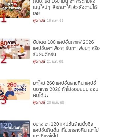
กินอะไรดี 160 เมนู อาหารตามสั่ง
เมนูใหม่ๆ เลือกมาให้แล้ว สั่งตามได้
1
เลย
ฟู้ด ทิปส์
18 ก.พ. 68
อัปเดต 180 แคปชั่นกาแฟ 2026
แคปชั่นคาเฟ่ฮาๆ รับกาแฟขมๆ หรือ
2
รับผมดีครับ
ฟู้ด ทิปส์
21 ม.ค. 68
มาใหม่ 260 แคปชั่นสายกิน แคปชั่
นอาหาร 2026 ถ้าไม่ชอบขนม ชอบ
3
ผมได้นะ
ฟู้ด ทิปส์
20 เม.ย. 69
อย่างเอา 120 แคปชั่นร้านนั่งชิล
แคปชั่นกินดื่ม เที่ยวกลางคืน เมาไม่
เมา ก็เอาใจไป