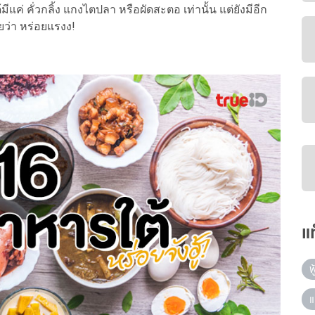
ีแค่ คั่วกลิ้ง แกงไตปลา หรือผัดสะตอ เท่านั้น แต่ยังมีอีก
ว่า หร่อยแรงง!
แ
ฟ
แ