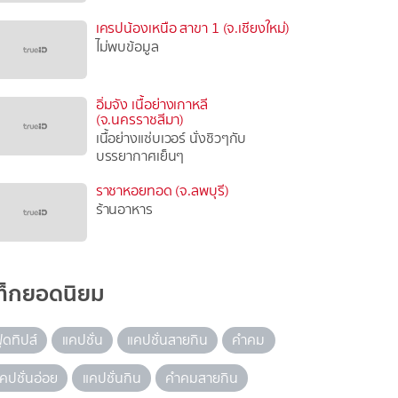
เครปน้องเหนือ สาขา 1 (จ.เชียงใหม่)
ไม่พบข้อมูล
อิ่มจัง เนื้อย่างเกาหลี
(จ.นครราชสีมา)
เนื้อย่างแซ่บเวอร์ นั่งชิวๆกับ
บรรยากาศเย็นๆ
ราชาหอยทอด (จ.ลพบุรี)
ร้านอาหาร
ท็กยอดนิยม
ู้ดทิปส์
แคปชั่น
แคปชั่นสายกิน
คำคม
คปชั่นอ่อย
แคปชั่นกิน
คำคมสายกิน