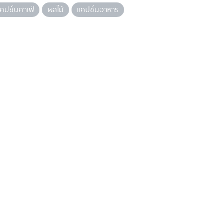
คปชั่นคาเฟ่
ผลไม้
แคปชั่นอาหาร