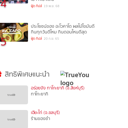
4
ฟู้ด ทิปส์
19 พ.ย. 68
ประโยชน์ของ อะโวคาโด ผลไม้ไขมันดี
กินทุกวันดีไหม กินตอนไหนดีสุด
5
ฟู้ด ทิปส์
20 ก.ย. 65
สิทธิพิเศษแนะนำ
อร่อยจัง ทาโกะยากิ (จ.สิงห์บุรี)
ทาโกะยากิ
เอียะไก่ (จ.ชลบุรี)
ร้านของชำ