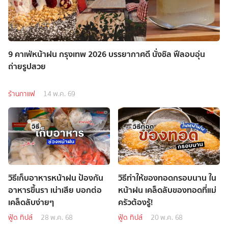
9 คาเฟ่หน้าฝน กรุงเทพ 2026 บรรยากาศดี นั่งชิล ฟีลอบอุ่น
ถ่ายรูปสวย
ร้านกาแฟ
14 พ.ค. 69
วิธีเก็บอาหารหน้าฝน ป้องกัน
วิธีทำให้ของทอดกรอบนาน ใน
อาหารขึ้นรา เน่าเสีย บอกต่อ
หน้าฝน เคล็ดลับของทอดที่แม่
เคล็ดลับง่ายๆ
ครัวต้องรู้!
ฟู้ด ทิปส์
28 พ.ค. 68
ฟู้ด ทิปส์
20 พ.ค. 68