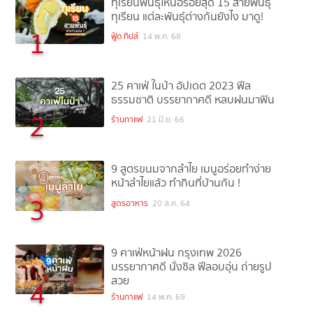
ทุเรียนพันธุ์ไหนอร่อยสุด 15 สายพันธุ์
ทุเรียน แต่ละพันธุ์ต่างกันยังไง มาดู!
1
ฟู้ด ทิปส์
14 พ.ค. 68
25 คาเฟ่ ในป่า อัปเดต 2023 ฟีล
ธรรมชาติ บรรยากาศดี หลบฝนมาฟิน
2
ร้านกาแฟ
21 มิ.ย. 66
9 สูตรขนมจากลำไย เมนูอร่อยทำง่าย
หน้าลำไยแล้ว ทำกินที่บ้านกัน !
3
สูตรอาหาร
20 ส.ค. 64
9 คาเฟ่หน้าฝน กรุงเทพ 2026
บรรยากาศดี นั่งชิล ฟีลอบอุ่น ถ่ายรูป
สวย
4
ร้านกาแฟ
14 พ.ค. 69