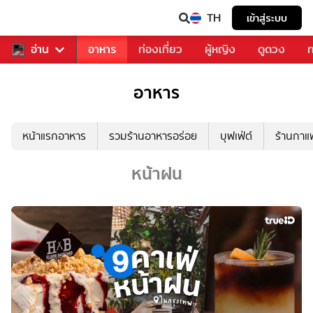
TH
เข้าสู่ระบบ
สารวงการเพลง
อ่าน
อาหาร
ท่องเที่ยว
ผู้หญิง
ดูดวง
ท
อาหาร
หน้าแรกอาหาร
รวมร้านอาหารอร่อย
บุฟเฟ่ต์
ร้านกา
หน้าฝน