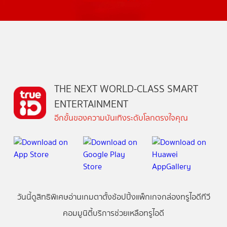
THE NEXT WORLD-CLASS SMART
ENTERTAINMENT
อีกขั้นของความบันเทิงระดับโลกตรงใจคุณ
วันนี้
ดู
สิทธิพิเศษ
อ่าน
เกม
ตาตั้ง
ช้อปปิ้ง
แพ็กเกจ
กล่องทรูไอดีทีวี
คอมมูนิตี้
บริการช่วยเหลือทรูไอดี