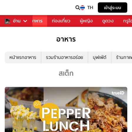
TH
เข้าสู่ระบบ
วงการเพลง
อ่าน
อาหาร
ท่องเที่ยว
ผู้หญิง
ดูดวง
ทรูไ
อาหาร
หน้าแรกอาหาร
รวมร้านอาหารอร่อย
บุฟเฟ่ต์
ร้านกา
สเต็ก