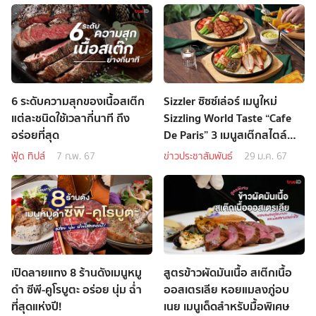
6 ระดับความสุกของเนื้อสเต๊ก
Sizzler ซิซซ์เล่อร์ เมนูใหม่
แต่ละชนิดใช้เวลากี่นาที ถึง
Sizzling World Taste “Cafe
อร่อยที่สุด
De Paris” 3 เมนูสเต๊กสไตล์
ฝรั่งเศสสุดพรีเมียม
ฟู้ด ทิปส์
7 ก.พ. 67
ข่าวประชาสัมพันธ์
29 ม.ค. 67
เปิดลายแทง 8 ร้านดังเมนูหมู
สูตรข้าวผัดมันเนื้อ สเต๊กเนื้อ
ดำ ซีพี-คูโรบูตะ อร่อย นุ่ม ฉ่ำ
ออสเตรเลีย หอยแมลงภู่อบ
ที่สุดแห่งปี!
เนย เมนูเด็ดสำหรับมื้อพิเศษ