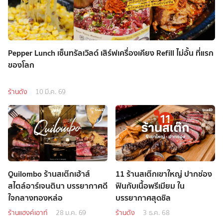
Pepper Lunch เซ็นทรัลเวิลด์ เสิร์ฟเครื่องเคียง Refill ไม่อั้น ที่แรก
ของโลก
ร้านดัง
10 มี.ค. 69
Quilombo ร้านสเต๊กเฮ้าส์
11 ร้านสเต๊กเขาใหญ่ ปากช่อง
สไตล์อาร์เจนตินา บรรยากาศดี
ฟินกับเนื้อพรีเมียม ใน
ใจกลางทองหล่อ
บรรยากาศสุดชิล
ร้านแฮงค์เอาท์
28 ม.ค. 69
ร้านดัง
3 ธ.ค. 68