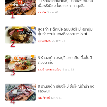
11 ร้านสเต๊กเขาใหญ่ ปากช่อง ฟินกับ
เนื้อพรีเมียม ในบรรยากาศสุดชิล
1
ร้านดัง
3 ธ.ค. 68
สูตรทำ สเต็กเนื้อ ฉบับมือใหม่ หนานุ่ม
ชุ่มฉ่ำ จ่ายไม่แพงก็อร่อยแรงได้ 🥩
2
สูตรอาหาร
27 ก.พ. 63
9 ร้านสเต็ก สระบุรี อยากกินเนื้อชั้นดี
ต้องมาที่นี่ !
3
รวมร้านอาหารอร่อย
6 พ.ย. 62
9 ร้านสเต็ก เชียงใหม่ ชิ้นใหญ่ฉ่ำน้ำ กัด
แล้วฟิน!
4
แฮงค์เอาท์
6 ธ.ค. 62