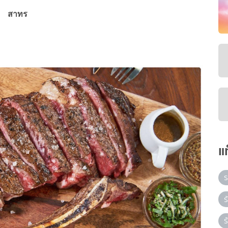
สาทร
แ
ร
ร
ร