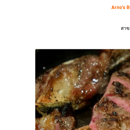
Arno's B
สาข