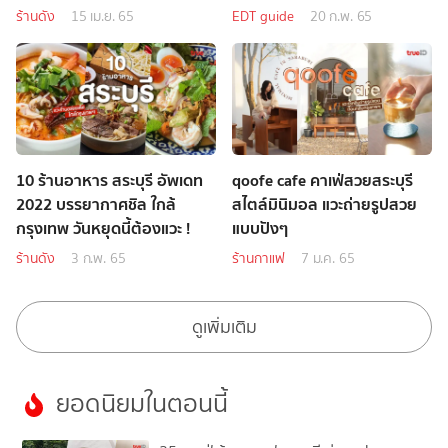
ร้านดัง
15 เม.ย. 65
EDT guide
20 ก.พ. 65
10 ร้านอาหาร สระบุรี อัพเดท
qoofe cafe คาเฟ่สวยสระบุรี
2022 บรรยากาศชิล ใกล้
สไตล์มินิมอล แวะถ่ายรูปสวย
กรุงเทพ วันหยุดนี้ต้องแวะ !
แบบปังๆ
ร้านดัง
3 ก.พ. 65
ร้านกาแฟ
7 ม.ค. 65
ดูเพิ่มเติม
ยอดนิยมในตอนนี้