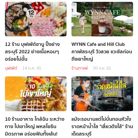
12 ร้าน บุฟเฟ่ต์ชาบู ปิ้งย่าง
WYNN Cafe and Hill Club
สระบุรี 2022 ย่างเนื้อหอมๆ
คาเฟ่สระบุรี วิวสวย แวะชิลก่อน
อร่อยไม่อั้น
ถึงเขาใหญ่
บุฟเฟ่ต์
14 ต.ค. 65
ร้านกาแฟ
30 ก.ย. 65
10 ร้านอาหาร ใกล้ฉัน ระหว่าง
แม้จะรอนานแต่ไม่บั่นทอนหัวใจ
ทาง ไปเขาใหญ่ พหลโยธิน
ราดหน้าน้ำใส "เลี่ยวตังไล้" ร้าน
มิตรภาพ อร่อยฟินทั้งเส้น!
เด็ดสระบุรี