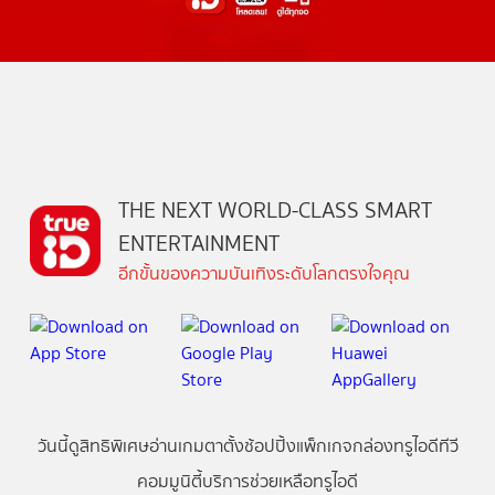
THE NEXT WORLD-CLASS SMART
ENTERTAINMENT
อีกขั้นของความบันเทิงระดับโลกตรงใจคุณ
วันนี้
ดู
สิทธิพิเศษ
อ่าน
เกม
ตาตั้ง
ช้อปปิ้ง
แพ็กเกจ
กล่องทรูไอดีทีวี
คอมมูนิตี้
บริการช่วยเหลือทรูไอดี