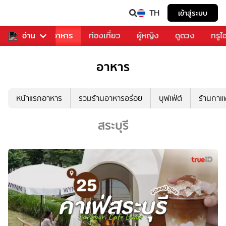
TH
เข้าสู่ระบบ
วงการเพลง
อ่าน
อาหาร
ท่องเที่ยว
ผู้หญิง
ดูดวง
ทรูไ
อาหาร
หน้าแรกอาหาร
รวมร้านอาหารอร่อย
บุฟเฟ่ต์
ร้านกา
สระบุรี