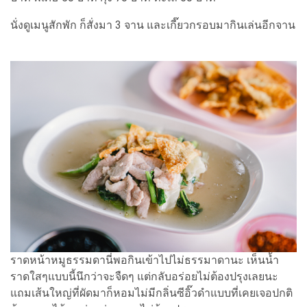
นั่งดูเมนูสักพัก ก็สั่งมา 3 จาน และเกี๊ยวกรอบมากินเล่นอีกจาน
ราดหน้าหมูธรรมดานี่พอกินเข้าไปไม่ธรรมาดานะ เห็นน้ำ
ราดใสๆแบบนี้นึกว่าจะจืดๆ แต่กลับอร่อยไม่ต้องปรุงเลยนะ
แถมเส้นใหญ่ที่ผัดมาก็หอมไม่มีกลิ่นซีอิ๊วดำแบบที่เคยเจอปกติ