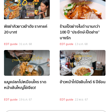
พิซซ่าคิวยาวเจ้าดัง ราคาแค่
ร้านเป็ดย่างในตำนานกว่า
20 บาท!
100 ปี “ประจักษ์ เป็ดย่าง”
บางรัก
EDT guide
31 ม.ค. 68
EDT guide
13 ม.ค. 68
เมนูแปลกไม่เหมือนใคร ราด
ข้าวหน้าไก่มิชลินไกด์ 6 ปีซ้อน
หน้าเส้นใหญ่ไข่เจียว!
EDT guide
19 ธ.ค. 67
EDT guide
22 พ.ย. 67