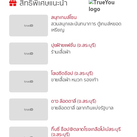
สิทธิพิเศษแนะนำ
สนุกเกมส์โซน
สวนสนุกและนันทนาการ ตู้เกมส์หยอด
เหรียญ
ปุยฝ้ายแฟชั่น (จ.สระบุรี)
ร้านเสื้อผ้า
โอเอซีดช๊อป (จ.สระบุรี)
ขายเสื้อผ้า หมวก รองเท้า
ดาว ล๊อตตาลี่ (จ.สระบุรี)
ขายล๊อตตาลี่ ฉลากกินแบ่งรัฐบาล
กิ๊บซี่ ช็อป@ตลาดโรงเกลือโบ๋เบ๋สระบุรี
(จ.สระบุรี)