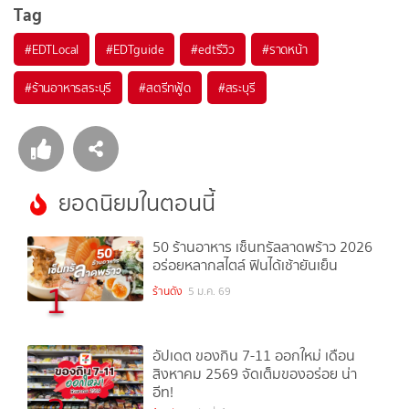
Tag
#
EDTLocal
#
EDTguide
#
edtรีวิว
#
ราดหน้า
#
ร้านอาหารสระบุรี
#
สตรีทฟู้ด
#
สระบุรี
ยอดนิยมในตอนนี้
50 ร้านอาหาร เซ็นทรัลลาดพร้าว 2026
อร่อยหลากสไตล์ ฟินได้เช้ายันเย็น
1
ร้านดัง
5 ม.ค. 69
อัปเดต ของกิน 7-11 ออกใหม่ เดือน
สิงหาคม 2569 จัดเต็มของอร่อย น่า
อีท!