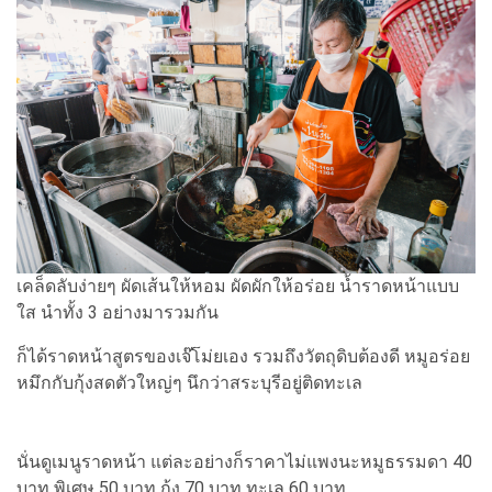
เคล็ดลับง่ายๆ ผัดเส้นให้หอม ผัดผักให้อร่อย น้ำราดหน้าแบบ
ใส นำทั้ง 3 อย่างมารวมกัน
ก็ได้ราดหน้าสูตรของเจ๊โม่ยเอง รวมถึงวัตถุดิบต้องดี หมูอร่อย
หมึกกับกุ้งสดตัวใหญ่ๆ นึกว่าสระบุรีอยู่ติดทะเล
นั่นดูเมนูราดหน้า แต่ละอย่างก็ราคาไม่แพงนะหมูธรรมดา 40
บาท พิเศษ 50 บาท กุ้ง 70 บาท ทะเล 60 บาท