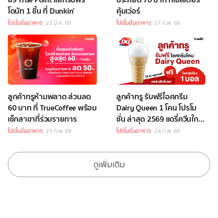
โดนัท 1 ชิ้น ที่ Dunkin'
คุ้มเว่อร์
โปรโมชั่นอาหาร
23 มี.ค. 69
โปรโมชั่นอาหาร
27 ก.พ. 69
ลูกค้าทรูห้ามพลาด ส่วนลด
ลูกค้าทรู รับฟรีไอศกรีม
60 บาท ที่ TrueCoffee พร้อม
Dairy Queen 1 โคน โปรโม
เช็กสาขาที่ร่วมรายการ
ชั่น ล่าสุด 2569 แดรี่ควีนใกล้
ฉัน
โปรโมชั่นอาหาร
25 ก.พ. 69
โปรโมชั่นอาหาร
24 ก.พ. 69
ดูเพิ่มเติม