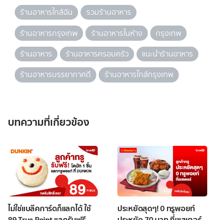
ร้านอาหารใกล้ฉัน
รวมร้านอาหาร
ร้านอาหารกรุงเทพ
ร้านอาหารในห้าง
กรุงเทพ
ร้านอาหาร
ร้านอาหารครอบครัว
แนะนำร้านอาหาร
ร้านอาหารบรรยากาศดี
ร้านอาหารใกล้กรุงเทพ
บทความที่เกี่ยวข้อง
ไม่ใช่แบล๊คการ์ดก็แลกได้ ใช้
ประหยัดสุดๆ! 0 ทรูพอยท์
89 True Point แลกรับฟรี
ประหยัด 70 บาท ที่เชสเตอร์