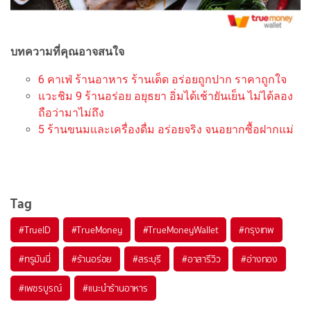
บทความที่คุณอาจสนใจ
6 คาเฟ่ ร้านอาหาร ร้านเด็ด อร่อยถูกปาก ราคาถูกใจ
แวะชิม 9 ร้านอร่อย อยุธยา อิ่มได้เช้ายันเย็น ไม่ได้ลอง
ถือว่ามาไม่ถึง
5 ร้านขนมและเครื่องดื่ม อร่อยจริง จนอยากซื้อฝากแม่
Tag
#
TrueID
#
TrueMoney
#
TrueMoneyWallet
#
กรุงเทพ
#
ทรูมันนี่
#
ร้านอร่อย
#
สระบุรี
#
อาสารีวิว
#
อ่างทอง
#
เพชรบูรณ์
#
แนะนำร้านอาหาร