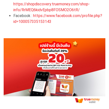
https://shopdiscovery.truemoney.com/shop-
info/RrMEQ6kidvEpbp8FOSMO2O6tR/
Facebook :
https://www.facebook.com/profile.php?
id=100057335153143