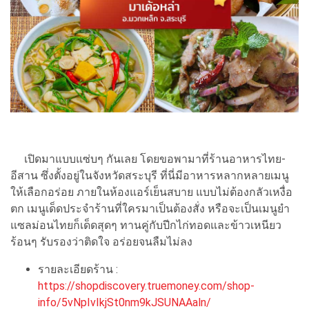
เปิดมาแบบแซ่บๆ กันเลย โดยขอพามาที่ร้านอาหารไทย-
อีสาน ซึ่งตั้งอยู่ในจังหวัดสระบุรี ที่นี่มีอาหารหลากหลายเมนู
ให้เลือกอร่อย ภายในห้องแอร์เย็นสบาย แบบไม่ต้องกลัวเหงื่อ
ตก เมนูเด็ดประจำร้านที่ใครมาเป็นต้องสั่ง หรือจะเป็นเมนูยำ
แซลม่อนไทยก็เด็ดสุดๆ ทานคู่กับปีกไก่ทอดและข้าวเหนียว
ร้อนๆ รับรองว่าติดใจ อร่อยจนลืมไม่ลง
รายละเอียดร้าน :
https://shopdiscovery.truemoney.com/shop-
info/5vNpIvIkjSt0nm9kJSUNAAaln/