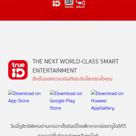
THE NEXT WORLD-CLASS SMART
ENTERTAINMENT
อีกขั้นของความบันเทิงระดับโลกตรงใจคุณ
วันนี้
ดู
สิทธิพิเศษ
อ่าน
เกม
ตาตั้ง
ช้อปปิ้ง
แพ็กเกจ
กล่องทรูไอดีทีวี
คอมมูนิตี้
บริการช่วยเหลือทรูไอดี