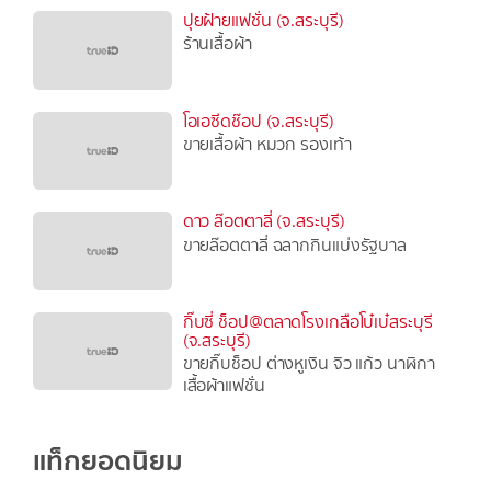
ปุยฝ้ายแฟชั่น (จ.สระบุรี)
ร้านเสื้อผ้า
โอเอซีดช๊อป (จ.สระบุรี)
ขายเสื้อผ้า หมวก รองเท้า
ดาว ล๊อตตาลี่ (จ.สระบุรี)
ขายล๊อตตาลี่ ฉลากกินแบ่งรัฐบาล
กิ๊บซี่ ช็อป@ตลาดโรงเกลือโบ๋เบ๋สระบุรี
(จ.สระบุรี)
ขายกิ๊บช็อป ต่างหูเงิน จิว แก้ว นาฬิกา
เสื้อผ้าแฟชั่น
แท็กยอดนิยม