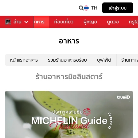
TH
เข้าสู่ระบบ
วงการเพลง
อ่าน
อาหาร
ท่องเที่ยว
ผู้หญิง
ดูดวง
ทรูไ
อาหาร
หน้าแรกอาหาร
รวมร้านอาหารอร่อย
บุฟเฟ่ต์
ร้านกา
ร้านอาหารมิชลินสตาร์