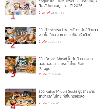
Yoguruto เมนูไหนอร่อย โยเกิร์ตปั่นสุด
ฮิต อัปเดตเมนู ราคา ปี 2026
1
ร้านกาแฟ
23 ม.ค. 69
รีวิว Tonkatsu HAJIME ทงคัตสึคิวยาว
จากโตเกียว สาขาแรก เซ็นทรัลเวิลด์
2
ร้านดัง
30 ก.ค. 69
รีวิว Bread Ahead โดนัทคิวยาวจาก
ลอนดอน สาขาแรกในไทย Siam
Paragon
3
ร้านดัง
28 พ.ค. 69
รีวิว Katsu Midori Sushi ซูชิสายพาน
สาขาแรกในไทย ที่เซ็นทรัลเวิลด์
4
ร้านดัง
2 ธ.ค. 67