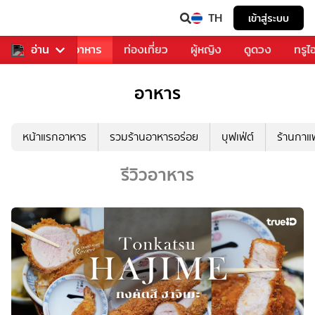
TH
เข้าสู่ระบบ
วงการเพลง
อ่าน
อาหาร
ท่องเที่ยว
ผู้หญิง
ดูดวง
ทรูไ
อาหาร
หน้าแรกอาหาร
รวมร้านอาหารอร่อย
บุฟเฟ่ต์
ร้านกา
รีวิวอาหาร