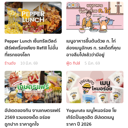
Pepper Lunch เซ็นทรัลเวิลด์
เมนูอาหารขึ้นต้นด้วย ก. ไก่
เสิร์ฟเครื่องเคียง Refill ไม่อั้น
ส่องเมนูอักษร ก. รสเด็ดที่คุณ
ที่แรกของโลก
อาจลืมไปแล้วว่ามีอยู่
ร้านดัง
10 มี.ค. 69
ฟู้ด ทิปส์
5 มี.ค. 69
อัปเดตของกิน งานเกษตรแฟร์
Yoguruto เมนูไหนอร่อย โย
2569 รวมของเด็ด อร่อย
เกิร์ตปั่นสุดฮิต อัปเดตเมนู
ถูกปาก ราคาถูกใจ
ราคา ปี 2026