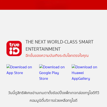
THE NEXT WORLD-CLASS SMART
ENTERTAINMENT
อีกขั้นของความบันเทิงระดับโลกตรงใจคุณ
วันนี้
ดู
สิทธิพิเศษ
อ่าน
เกม
ตาตั้ง
ช้อปปิ้ง
แพ็กเกจ
กล่องทรูไอดีทีวี
คอมมูนิตี้
บริการช่วยเหลือทรูไอดี