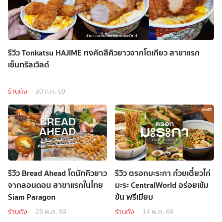
รีวิว Tonkatsu HAJIME ทงคัตสึคิวยาวจากโตเกียว สาขาแรก
เซ็นทรัลเวิลด์
ร้านดัง
30 ก.ค. 69
รีวิว Bread Ahead โดนัทคิวยาว
รีวิว ตรอกมะระกา ก๋วยเตี๋ยวไก่
จากลอนดอน สาขาแรกในไทย
มะระ CentralWorld อร่อยเข้ม
Siam Paragon
ข้น พรีเมียม
ร้านดัง
28 พ.ค. 69
ร้านดัง
14 พ.ค. 69