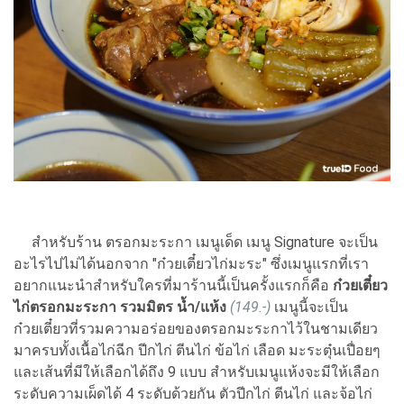
สำหรับร้าน ตรอกมะระกา เมนูเด็ด เมนู Signature จะเป็น
อะไรไปไม่ได้นอกจาก "ก๋วยเตี๋ยวไก่มะระ" ซึ่งเมนูแรกที่เรา
อยากแนะนำสำหรับใครที่มาร้านนี้เป็นครั้งแรกก็คือ
ก๋วยเตี๋ยว
ไก่ตรอกมะระกา รวมมิตร น้ำ/แห้ง
(149.-)
เมนูนี้จะเป็น
ก๋วยเตี๋ยวที่รวมความอร่อยของตรอกมะระกาไว้ในชามเดียว
มาครบทั้งเนื้อไก่ฉีก ปีกไก่ ตีนไก่ ข้อไก่ เลือด มะระตุ๋นเปื่อยๆ
และเส้นที่มีให้เลือกได้ถึง 9 แบบ สำหรับเมนูแห้งจะมีให้เลือก
ระดับความเผ็ดได้ 4 ระดับด้วยกัน ตัวปีกไก่ ตีนไก่ และจ้อไก่