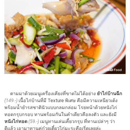
ตามมาด้วยเมนูเครื่องเคียงที่ขาดไม่ได้อย่าง
ยำไก่บ้านฉีก
(149.-)
เนื้อไก่บ้านที่มี Texture พิเศษ คือมีความเหนียวเด้ง
พร้อมน้ำยำรสชาตินัวแบบกลมกล่อม โรยหน้าด้วยหนังไก่
ทอดกรุบกรอบ ทานพร้อมกันในคำเดียวคือลงตัว และยังมี
หนังไก่ทอด
(59.-)
เมนูทานเล่นเคี้ยวกรุบ ที่ทานเปล่าๆ ว่า
ดีแล้ว เอามาทานคู่ก๋วยเตี๋ยวไก่มะระคือเริ่ดเลยล่ะ