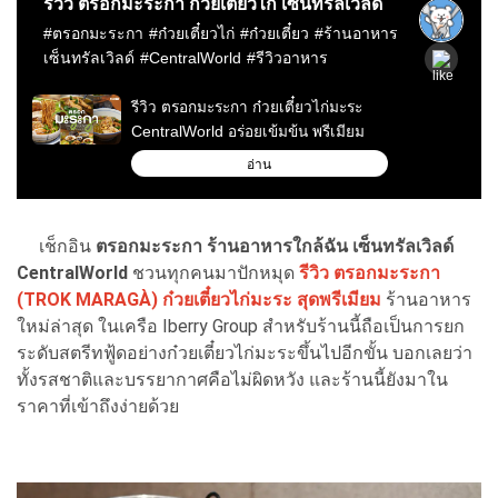
เช็กอิน
ตรอกมะระกา ร้านอาหารใกล้ฉัน เซ็นทรัลเวิลด์
CentralWorld
ชวนทุกคนมาปักหมุด
รีวิว ตรอกมะระกา
(TROK MARAGÀ) ก๋วยเตี๋ยวไก่มะระ สุดพรีเมียม
ร้านอาหาร
ใหม่ล่าสุด ในเครือ Iberry Group สำหรับร้านนี้ถือเป็นการยก
ระดับสตรีทฟู้ดอย่างก๋วยเตี๋ยวไก่มะระขึ้นไปอีกขั้น บอกเลยว่า
ทั้งรสชาติและบรรยากาศคือไม่ผิดหวัง และร้านนี้ยังมาใน
ราคาที่เข้าถึงง่ายด้วย