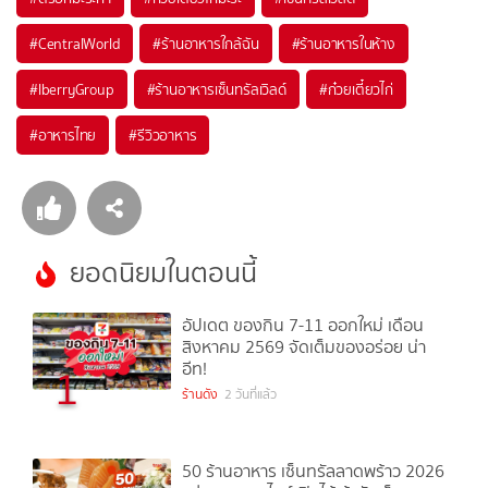
#
CentralWorld
#
ร้านอาหารใกล้ฉัน
#
ร้านอาหารในห้าง
#
IberryGroup
#
ร้านอาหารเซ็นทรัลเวิลด์
#
ก๋วยเตี๋ยวไก่
#
อาหารไทย
#
รีวิวอาหาร
ยอดนิยมในตอนนี้
อัปเดต ของกิน 7-11 ออกใหม่ เดือน
สิงหาคม 2569 จัดเต็มของอร่อย น่า
อีท!
1
ร้านดัง
2 วันที่แล้ว
50 ร้านอาหาร เซ็นทรัลลาดพร้าว 2026