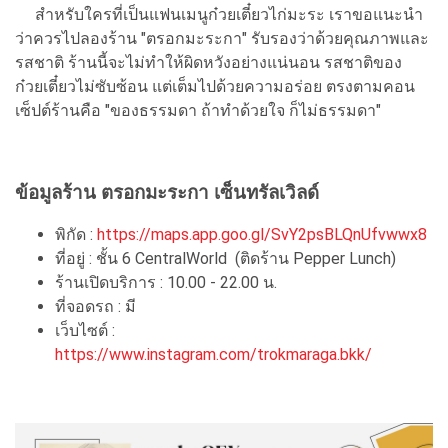
สำหรับใครที่เป็นแฟนเมนูก๋วยเตี๋ยวไก่มะระ เราขอแนะนำ
ว่าควรไปลองร้าน "ตรอกมะระกา" รับรองว่าด้วยคุณภาพและ
รสชาติ ร้านนี้จะไม่ทำให้ผิดหวังอย่างแน่นอน รสชาติของ
ก๋วยเตี๋ยวไม่ซับซ้อน แต่เต็มไปด้วยความอร่อย ตรงตามคอน
เซ็ปต์ร้านคือ "ของธรรมดา ถ้าทำด้วยใจ ก็ไม่ธรรมดา"
ข้อมูลร้าน ตรอกมะระกา เซ็นทรัลเวิลด์
พิกัด :
https://maps.app.goo.gl/SvY2psBLQnUfvwwx8
ที่อยู่ : ชั้น 6 CentralWorld (ติดร้าน Pepper Lunch)
ร้านเปิดบริการ : 10.00 - 22.00 น.
ที่จอดรถ : มี
เว็บไซต์ :
https://www.instagram.com/trokmaraga.bkk/