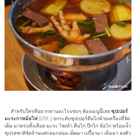
สำหรับใครที่อยากทานอะไรแซ่บๆ ต้องเมนูนี้เลย
ซุปเปอร์
มะระกาหม้อไฟ
(259.-)
ยกระดับซุปเปอร์ตีนไก่ด้วยเครื่องที่จัด
เต็ม มาครบทั้งเลือด มะระ ไชเท้า ตีนไก่ ปีกไก่ ข้อไก่ พร้อมน้ำ
ซุปรสชาติจัดจ้านแต่กลมกล่อม เผ็ดมา เปรี้ยวมา เค็มมา ลงตัว