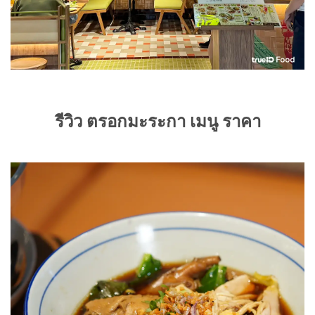
รีวิว ตรอกมะระกา เมนู ราคา