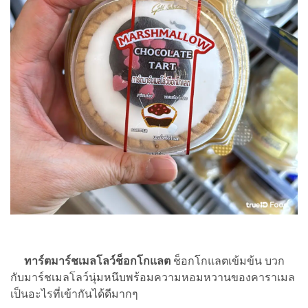
ทาร์ตมาร์ชเมลโลว์ช็อกโกแลต
ช็อกโกแลตเข้มข้น บวก
กับมาร์ชเมลโลว์นุ่มหนึบพร้อมความหอมหวานของคาราเมล
เป็นอะไรที่เข้ากันได้ดีมากๆ