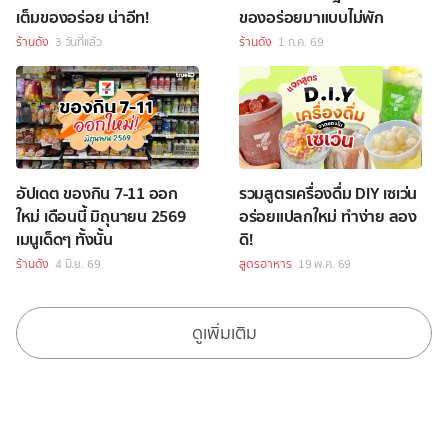
เต็มของอร่อย น่าอีท!
ของอร่อยมาแบบไม่พัก
ร้านดัง
3 วันที่แล้ว
ร้านดัง
1 ก.ค. 69
อัปเดต ของกิน 7-11 ออก
รวมสูตรเครื่องดื่ม DIY เซเว่น
ใหม่ เดือนนี้ มิถุนายน 2569
อร่อยแปลกใหม่ ทำง่าย ลอง
เมนูเด็ดๆ ทั้งนั้น
ดิ!
ร้านดัง
4 มิ.ย. 69
สูตรอาหาร
19 พ.ค. 69
ดูเพิ่มเติม