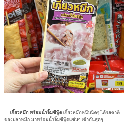
เกี๊ยวหมึก พร้อมน้ำจิ้มซีฟู้ด
เกี๊ยวหมึกหนึบนิดๆ ได้รสชาติ
ของปลาหมึก มาพร้อมน้ำจิ้มซีฟู้ดแซ่บๆ เข้ากันสุดๆ