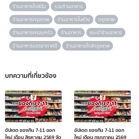
ร้านอาหารใกล้ฉัน
รวมร้านอาหาร
ร้านอาหารกรุงเทพ
ร้านอาหารในห้าง
กรุงเทพ
ร้านอาหารครอบครัว
ร้านอาหาร
แนะนำร้านอาหาร
ร้านอาหารบรรยากาศดี
ร้านอาหารใกล้กรุงเทพ
บทความที่เกี่ยวข้อง
อัปเดต ของกิน 7-11 ออก
อัปเดต ของกิน 7-11 ออก
ใหม่ เดือน สิงหาคม 2569 จัด
ใหม่ เดือน กรกฎาคม 2569