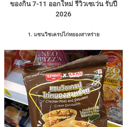
ของกิน 7-11 ออกใหม่ รีวิวเซเว่น รับปี
2026
1. แซนวิชเครปไก่หยองสาหร่าย