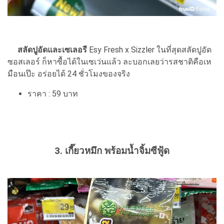
สลัดปูอัดและเซเลอรี
Esy Fresh x Sizzler ในที่สุดสลัดปูอัด
ซอสเลอร์ ก็หาซื้อได้ในเซเว่นแล้ว ละบอกเลยว่ารสชาติคือเห
มือนเป๊ะ อร่อยได้ 24 ชั่วโมงของจริง
ราคา : 59 บาท
3. เกี๊ยวหมึก พร้อมน้ำจิ้มซีฟู้ด