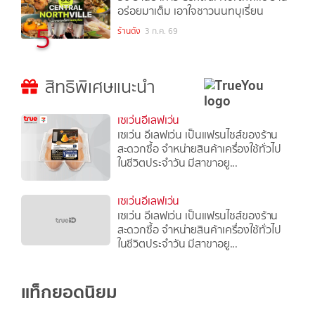
อร่อยมาเต็ม เอาใจชาวนนทบุเรี่ยน
5
ร้านดัง
3 ก.ค. 69
สิทธิพิเศษแนะนำ
เซเว่นอีเลฟเว่น
เซเว่น อีเลฟเว่น เป็นแฟรนไชส์ของร้าน
สะดวกซื้อ จำหน่ายสินค้าเครื่องใช้ทั่วไป
ในชีวิตประจำวัน มีสาขาอยู...
เซเว่นอีเลฟเว่น
เซเว่น อีเลฟเว่น เป็นแฟรนไชส์ของร้าน
สะดวกซื้อ จำหน่ายสินค้าเครื่องใช้ทั่วไป
ในชีวิตประจำวัน มีสาขาอยู...
แท็กยอดนิยม