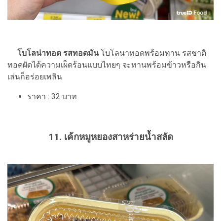
โบโลน่าทอด รสทอดมัน
โบโลนาทอดพร้อมทาน รสชาติ
ทอดผัดได้ความเผ็ดร้อนแบบไทยๆ จะทานพร้อมข้าวหรือกิน
เล่นก็อร่อยเพลิน
ราคา : 32 บาท
11. เค้กหมูหยองสาหร่ายน้ำสลัด