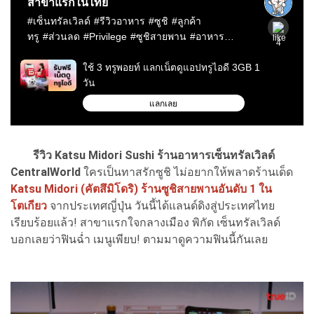
รีวิว Katsu Midori Sushi ร้านอาหารเซ็นทรัลเวิลด์
CentralWorld
ใครเป็นทาสรักซูชิ ไม่อยากให้พลาดร้านเด็ด
Katsu Midori (คัตสึมิโดริ) ร้านซูชิสายพานอันดับ 1 ใน
โตเกียว
จากประเทศญี่ปุ่น วันนี้ได้แลนด์ดิงสู่ประเทศไทย
เรียบร้อยแล้ว! สาขาแรกใจกลางเมือง พิกัด เซ็นทรัลเวิลด์
บอกเลยว่าฟินฉ่ำ เมนูเพียบ! ตามมาดูความฟินนี้กันเลย