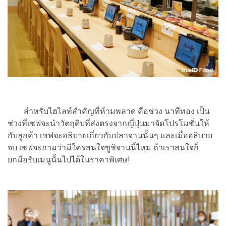
สำหรับไฮไลท์สำคัญที่ห้ามพลาด คือช่วง นาทีทอง เป็น
ช่วงที่เชฟจะนำวัตถุดิบที่ส่งตรงจากญี่ปุ่นมาจัดโปรโมชั่นให้
กับลูกค้า เชฟจะอธิบายเกี่ยวกับปลาจานนั้นๆ และเมื่ออธิบาย
จบ เชฟจะถามว่ามีใครสนใจซูชิจานนี้ไหม ถ้าเราสนใจก็
ยกมือรับเมนูนั้นไปได้ในราคาพิเศษ!