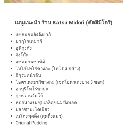
เมนูแนะนำ ร้าน Katsu Midori (คัตสึมิโดริ)
แซลมอนจังจังยากิ
มากุโรเทมากิ
อูนิกุงกัง
จังโก๊ะ
แซลมอนซาชิมิ
โทโร่โทโร่ซางกะ (โทโร 3 อย่าง)
อิกุระหน้าล้น
โฮตาเตะยากิซางกะ (เซตโฮตาเตะย่าง 3 ซอส)
อาบุริโทโร่ซาบะ
กุ้งหวานจัมโบ้
หอยนางรมชุบเกล็ดขนมปังทอด
ปลาซาบะไดเมียว
เนโกะพุดดิ้ง (พุดดิ้งแมว)
Original Pudding