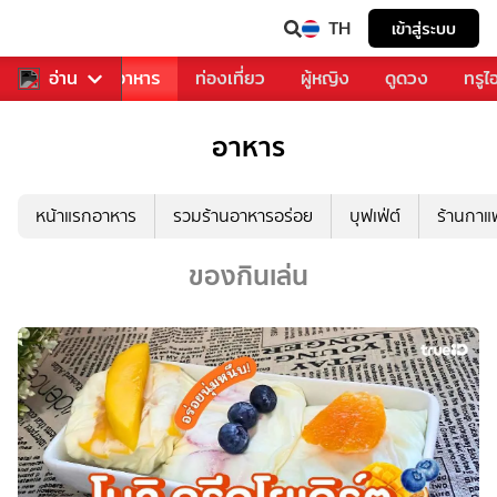
TH
เข้าสู่ระบบ
วงการเพลง
อ่าน
อาหาร
ท่องเที่ยว
ผู้หญิง
ดูดวง
ทรูไ
อาหาร
หน้าแรกอาหาร
รวมร้านอาหารอร่อย
บุฟเฟ่ต์
ร้านกา
ของกินเล่น