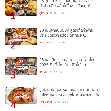
35 สูตรอาหาร ของกินเล่น อาหารว่าง
ทำง่าย กินเพลินได้ในช่วงวันหยุด!
1
สูตรอาหาร
8 มิ.ย. 65
20 เมนูจากขนมปัง สูตรเด็ดทำง่าย
ประหยัดเวลา อร่อยได้ทุกมื้อ 🍞
2
สูตรอาหาร
1 ก.ย. 64
35 ของกินเซเว่น ขนมเซเว่น ออกใหม่
2025 หิวเมื่อไหร่ก็แวะฟินได้เลย
3
ร้านดัง
26 ส.ค. 67
สูตร ปีกไก่ทอดหนังกรอบ เทคนิคทอด
ไก่ให้หนังกรอบ อร่อยได้แบบไม่ผสมแป้ง
4
สูตรอาหาร
14 เม.ย. 64