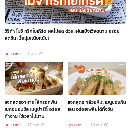
วิธีทำ โมจิ กรีกโยเกิร์ต ผลไม้สด ด้วยแผ่นแป้งเวียดนาม อร่อย
สดชื่น เนื้อนุ่มหนึบหนับ!
สูตรอาหาร
1 พ.ค. 69
แจกสูตรอาหาร ไส้กรอกพัน
แจกสูตร กล้วยหิมะ เมนูของกิน
เบคอนอบชีส เมนูปาร์ตี้ อร่อย
เล่น อร่อยเพลินได้ทั้งวัน
ทำง่าย ใช้เวลาไม่นาน
สูตรอาหาร
17 ก.พ. 69
สูตรอาหาร
19 พ.ย. 68