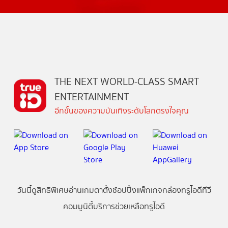
THE NEXT WORLD-CLASS SMART
ENTERTAINMENT
อีกขั้นของความบันเทิงระดับโลกตรงใจคุณ
วันนี้
ดู
สิทธิพิเศษ
อ่าน
เกม
ตาตั้ง
ช้อปปิ้ง
แพ็กเกจ
กล่องทรูไอดีทีวี
คอมมูนิตี้
บริการช่วยเหลือทรูไอดี