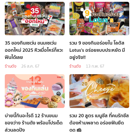
35 ของกินเซเว่น ขนมเซเว่น
รวม 9 ของกินอร่อยใน โลตัส
ออกใหม่ 2025 หิวเมื่อไหร่ก็แวะ
Lotus's อร่อยแบบประหยัด มี
ฟินได้เลย
อยู่จริง!!
ร้านดัง
26 ส.ค. 67
ร้านดัง
13 ก.พ. 67
บ่ายนี้กินอะไรดี 12 ร้านขนม
รวม 20 สูตร เมนูชีส ที่คนรักชีส
ของว่าง ร้านดัง พร้อมโปรเด็ด
ต้องห้ามพลาด อร่อยฟินยืด
ส่วนลดปัง
ดด 🧀