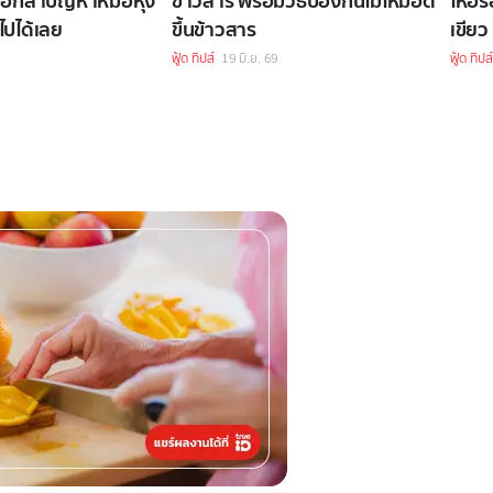
 บอกลาปัญหาหม้อหุง
ข้าวสาร พร้อมวิธีป้องกันไม่ให้มอด
ให้อร
ไปได้เลย
ขึ้นข้าวสาร
เขียว
ฟู้ด ทิปส์
19 มิ.ย. 69
ฟู้ด ทิปส์