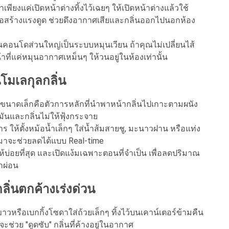
าเพียงแค่เปิดหน้าต่างทิ้งไว้เฉยๆ ให้เปิดหน้าต่างแล้วใช้
พื่อสร้างแรงดูด ช่วยดึงอากาศเสียและกลิ่นออกไปนอกห้อง
ในคอนโดส่วนใหญ่เป็นระบบหมุนเวียน ถ้าคุณไม่เปลี่ยนไส้
ี่แค่หมุนอากาศเหม็นๆ ให้วนอยู่ในห้องเท่านั้น
โมเลกุลกลิ่น
ขนาดเล็กคือตัวการหลักที่นำพาหน้ากลิ่นไปเกาะตามผนัง
นและกลิ่นไม่ให้ฟุ้งกระจาย
ให้ตั้งหม้อน้ำเล็กๆ ใส่น้ำส้มสายชู, มะนาวฝาน หรือแท่ง
อกมาจะช่วยลดได้แบบ Real-time
บ่อยที่สุด และเปิดแง้มเฉพาะตอนที่จำเป็น เพื่อลดปริมาณ
ักผ่อน
ลิ่นตกค้างเร่งด่วน
วหรือเบกกิ้งโซดาใส่ถ้วยเล็กๆ ทิ้งไว้บนเคาน์เตอร์ข้ามคืน
จะช่วย "ดูดซับ" กลิ่นที่ค้างอยู่ในอากาศ