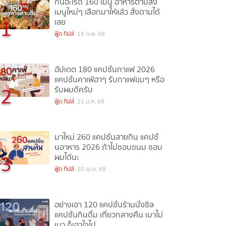
กินอะไรดี 160 เมนู อาหารตามสั่ง
เมนูใหม่ๆ เลือกมาให้แล้ว สั่งตามได้
1
เลย
ฟู้ด ทิปส์
18 ก.พ. 68
อัปเดต 180 แคปชั่นกาแฟ 2026
แคปชั่นคาเฟ่ฮาๆ รับกาแฟขมๆ หรือ
2
รับผมดีครับ
ฟู้ด ทิปส์
21 ม.ค. 68
มาใหม่ 260 แคปชั่นสายกิน แคปชั่
นอาหาร 2026 ถ้าไม่ชอบขนม ชอบ
3
ผมได้นะ
ฟู้ด ทิปส์
20 เม.ย. 69
อย่างเอา 120 แคปชั่นร้านนั่งชิล
แคปชั่นกินดื่ม เที่ยวกลางคืน เมาไม่
เมา ก็เอาใจไป