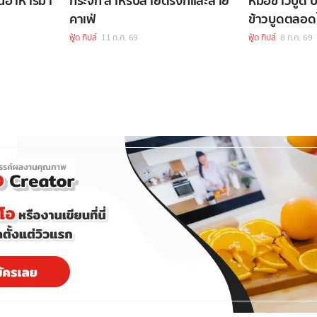
้านอาหารมา
กระจก สำหรับสายดริ้งก์และสาย
หม้อข้าวบูด
คาเฟ่
ข้าวบูดตลอด
ฟู้ด ทิปส์
11 ก.ค. 69
ฟู้ด ทิปส์
8 ก.ค. 69