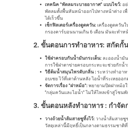
เทคนิค "พัดลมระบายอากาศ" แบบไขว้:
อย่
พัดลมตั้งพื้นหันหน้าออกไปทางหน้าต่าง เ
ได้เร็วขึ้น
เช็กฟิลเตอร์เครื่องดูดควัน:
เครื่องดูดควัน
กรองคาร์บอนนานเกิน 6 เดือน มันจะทำหน้าท
2. ขั้นตอนการทำอาหาร: สกัดกั้น
ใช้ฝาครอบกันน้ำมันกระเด็น:
ละอองน้ำมัน
การใช้ฝาตาข่ายครอบกระทะจะช่วยกักน้ำมั
วิธีต้มน้ำสมุนไพรดับกลิ่น :
ระหว่างทำอาหาร 
อบเชย ไว้ที่เตาด้านหลัง ไอน้ำที่ระเหยอ
จัดการเรื่อง "ฝาหม้อ":
พยายามปิดฝาหม้อให้
"กลุ่มควันและไอน้ำ" ไม่ให้ไหลเข้าสู่โซนพ
3. ขั้นตอนหลังทำอาหาร : กำจัดก
วางถ้วยน้ำส้มสายชูทิ้งไว้:
วางน้ำส้มสายชูขา
วัสดุเหล่านี้มีฤทธิ์เป็นกลางตามธรรมชาติที่