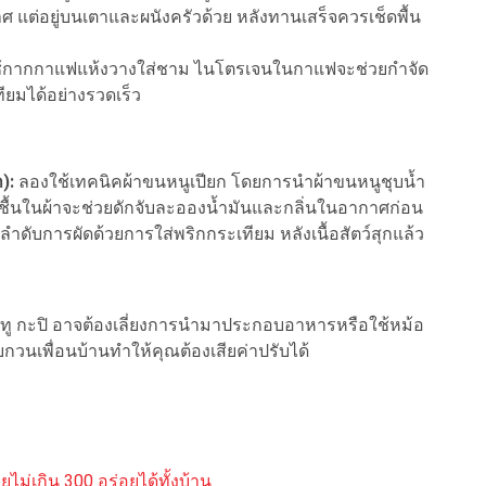
าศ แต่อยู่บนเตาและผนังครัวด้วย หลังทานเสร็จควรเช็ดพื้น
ใช้กากกาแฟแห้งวางใส่ชาม ไนโตรเจนในกาแฟจะช่วยกำจัด
ียมได้อย่างรวดเร็ว
):
ลองใช้เทคนิคผ้าขนหนูเปียก โดยการนำผ้าขนหนูชุบน้ำ
ื้นในผ้าจะช่วยดักจับละอองน้ำมันและกลิ่นในอากาศก่อน
ำดับการผัดด้วยการใส่พริกกระเทียม หลังเนื้อสัตว์สุกแล้ว
ทู กะปิ อาจต้องเลี่ยงการนำมาประกอบอาหารหรือใช้หม้อ
กวนเพื่อนบ้านทำให้คุณต้องเสียค่าปรับได้
ม่เกิน 300 อร่อยได้ทั้งบ้าน