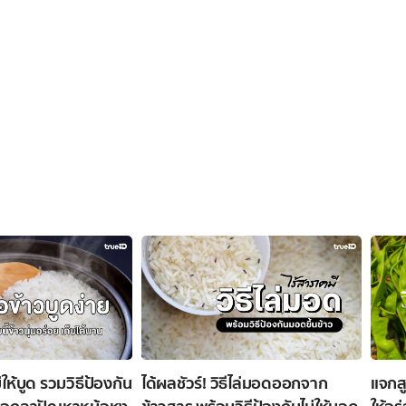
่ให้บูด รวมวิธีป้องกัน
ได้ผลชัวร์! วิธีไล่มอดออกจาก
แจกสู