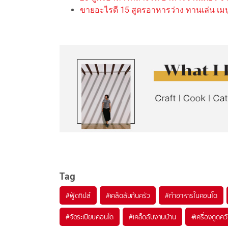
ขายอะไรดี 15 สูตรอาหารว่าง ทานเล่น เมน
Tag
#
ฟู้ดทิปส์
#
เคล็ดลับก้นครัว
#
ทำอาหารในคอนโด
#
จัดระเบียบคอนโด
#
เคล็ดลับงานบ้าน
#
เครื่องดูดค