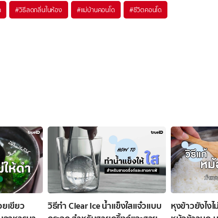
ด
#
วิธีลดกลิ่นในห้อง
#
แม่บ้านคอนโด
#
ชีวิตคอนโด
สวยเขียว
วิธีทำ Clear Ice น้ำแข็งใสแจ๋วแบบ
หุงข้าวยังไงไม