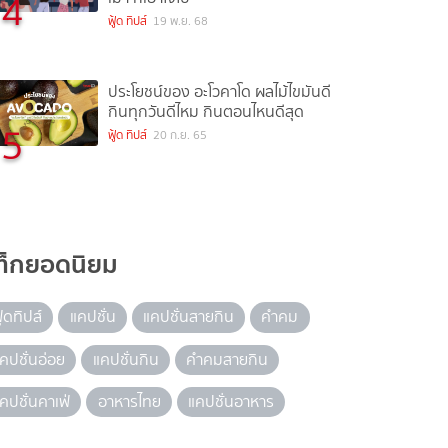
4
ฟู้ด ทิปส์
19 พ.ย. 68
ประโยชน์ของ อะโวคาโด ผลไม้ไขมันดี
กินทุกวันดีไหม กินตอนไหนดีสุด
5
ฟู้ด ทิปส์
20 ก.ย. 65
ท็กยอดนิยม
ู้ดทิปส์
แคปชั่น
แคปชั่นสายกิน
คำคม
คปชั่นอ่อย
แคปชั่นกิน
คำคมสายกิน
คปชั่นคาเฟ่
อาหารไทย
แคปชั่นอาหาร