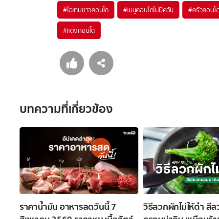
#
ไอเทมชาวคอนโด
#
เมนูคอนโดไม่มีควัน
#
ครัวคอนโ
#
แต่งคอนโด
บทความที่เกี่ยวข้อง
ราคาน้ำมัน อาหารสดวันนี้ 7
วิธีลวกผักไม่ให้ดำ สี