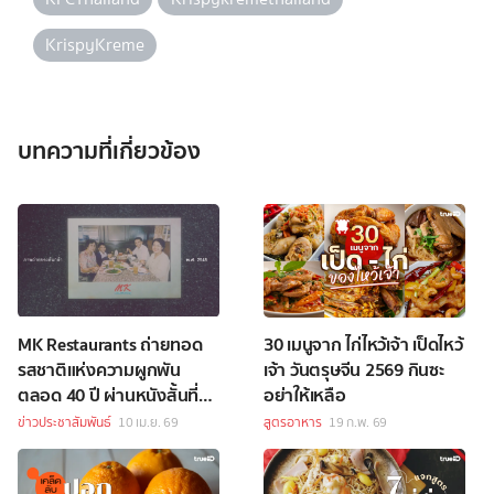
KrispyKreme
บทความที่เกี่ยวข้อง
MK Restaurants ถ่ายทอด
30 เมนูจาก ไก่ไหว้เจ้า เป็ดไหว้
รสชาติแห่งความผูกพัน
เจ้า วันตรุษจีน 2569 กินซะ
ตลอด 40 ปี ผ่านหนังสั้นที่
อย่าให้เหลือ
เปลี่ยน "กรอบรูป" เป็น
ข่าวประชาสัมพันธ์
10 เม.ย. 69
สูตรอาหาร
19 ก.พ. 69
Brand Asset ที่ทรงพลังที่สุด