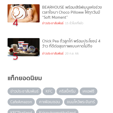
BEARHOUSE พร้อมเสิร์ฟเมนูแห่งช่วง
เวลาใจเบา Choco Pilloww ให้ทุกวันมี
“Soft Moment”
4
ข่าวประชาสัมพันธ์
15 ชั่วโมงที่แล้ว
Chick Pea ถั่วลูกไก่ พร้อมประโยชน์ 4
ว้าว ที่ดีต่อสุขภาพแบบคาดไม่ถึง
5
ข่าวประชาสัมพันธ์
20 ก.ย. 66
แท็กยอดนิยม
ข่าวประชาสัมพันธ์
KFC
คริสปี้ครีม
เคเอฟซี
CafeAmazon
คาเฟ่อเมซอน
ขนมไหว้พระจันทร์
KFCThailand
Krispykremethailand