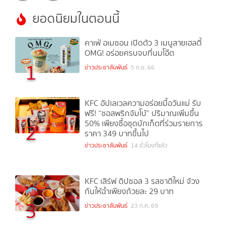
ยอดนิยมในตอนนี้
คาเฟ่ อเมซอน เปิดตัว 3 เมนูสายเฮลตี้
OMG! อร่อยครบจบที่นมโอ๊ต
1
ข่าวประชาสัมพันธ์
5 ก.ย. 66
KFC อัปเลเวลความอร่อยมื้อวันแม่ รับ
ฟรี! “ซอสพริกจัมโบ้” ปริมาณเพิ่มขึ้น
50% เพียงซื้อชุดบักเก็ตที่ร่วมรายการ
2
ราคา 349 บาทขึ้นไป
ข่าวประชาสัมพันธ์
14 ชั่วโมงที่แล้ว
KFC เสิร์ฟ ดิปซอส 3 รสชาติใหม่ จ้วง
กันให้ฉ่ำเพียงถ้วยละ 29 บาท
3
ข่าวประชาสัมพันธ์
23 ก.ค. 69