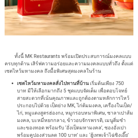
ทั้งนี้ MK Restaurants พร้อมเปิดประสบการณ์มงคลแบบ
ครบทุกด้าน เสิร์ฟความอร่อยและความมงคลแบบทั่วถึง ตั้งแต่
เซตไหว้มหามงคล ถึงมื้อพิเศษสุดมงคลในร้าน
เซตไหว้มหามงคลสั่งไปทานที่บ้าน
เริ่มต้นเพียง 750
บาท มีให้เลือกมากถึง 5 ชุดแบบจัดเต็ม เพื่อตอบโจทย์
สายสะดวกที่เน้นคุณภาพและถูกต้องตามหลักการไหว้
ประกอบไปด้วย เป็ดย่าง MK, ไก่ต้มมงคล, เครื่องในเป็ด/
ไก่, หมูแดงสูตรฮ่องกง, หมูกรอบหนาพิเศษ, ซาลาเปาส้ม
มงคล, บะหมี่หยกกลาง, ข้าวอบจักรพรรดิ, เมนูติ่มซำ
และของทอด พร้อมรับ ‘อั่งเป็ดมหามงคล’, ซองอั่งเปา
พร้อมคูปองส่วนลด 100 บาท’ และ ‘ฮู้เทพเจ้าไฉ่ซิงเอี๊ย’