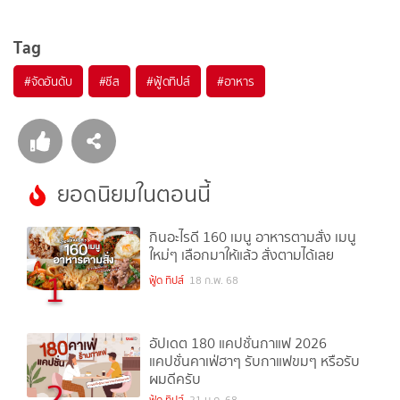
Tag
#
จัดอันดับ
#
ชีส
#
ฟู้ดทิปส์
#
อาหาร
ยอดนิยมในตอนนี้
กินอะไรดี 160 เมนู อาหารตามสั่ง เมนู
ใหม่ๆ เลือกมาให้แล้ว สั่งตามได้เลย
1
ฟู้ด ทิปส์
18 ก.พ. 68
อัปเดต 180 แคปชั่นกาแฟ 2026
แคปชั่นคาเฟ่ฮาๆ รับกาแฟขมๆ หรือรับ
ผมดีครับ
2