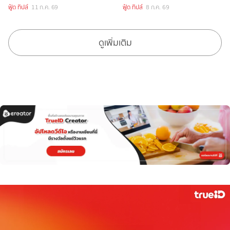
ไปได้เลย
ฟู้ด ทิปส์
11 ก.ค. 69
ฟู้ด ทิปส์
8 ก.ค. 69
ดูเพิ่มเติม