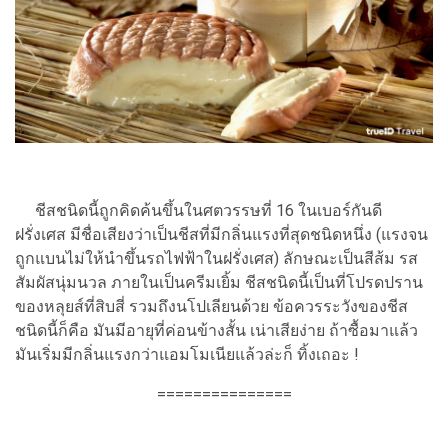
ชีสชนิดนี้ถูกคิดค้นขึ้นในศตวรรษที่ 16 ในเบอร์กันดี
ฝรั่งเศส มีชื่อเสียงว่าเป็นชีสที่มีกลิ่นแรงที่สุดชนิดหนึ่ง (แรงจน
ถูกแบนไม่ให้นำขึ้นรถไฟฟ้าในฝรั่งเศส) ลักษณะเป็นสีส้ม รส
สัมผัสนุ่มนวล ภายในเป็นครีมเยิ้ม ชีสชนิดนี้เป็นที่โปรดปราน
ของหลุยส์ที่สิบสี่ รวมถึงนโปเลียนด้วย ข้อควรระวังของชีส
ชนิดนี้ก็คือ มันมีอายุที่ค่อนข้างสั้น เน่าเสียง่าย ถ้าซื้อมาแล้ว
มันเริ่มมีกลิ่นแรงกว่าแอมโมเนียแล้วล่ะก็ ทิ้งเถอะ !
===============