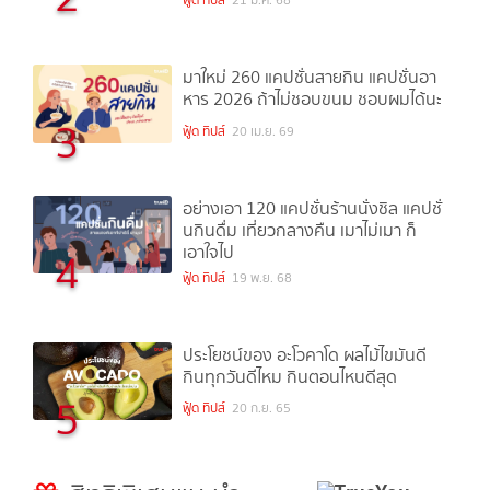
ฟู้ด ทิปส์
21 ม.ค. 68
มาใหม่ 260 แคปชั่นสายกิน แคปชั่นอา
หาร 2026 ถ้าไม่ชอบขนม ชอบผมได้นะ
3
ฟู้ด ทิปส์
20 เม.ย. 69
อย่างเอา 120 แคปชั่นร้านนั่งชิล แคปชั่
นกินดื่ม เที่ยวกลางคืน เมาไม่เมา ก็
เอาใจไป
4
ฟู้ด ทิปส์
19 พ.ย. 68
ประโยชน์ของ อะโวคาโด ผลไม้ไขมันดี
กินทุกวันดีไหม กินตอนไหนดีสุด
5
ฟู้ด ทิปส์
20 ก.ย. 65