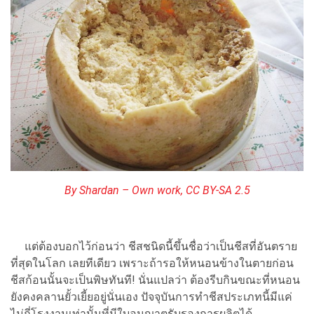
By Shardan – Own work, CC BY-SA 2.5
แต่ต้องบอกไว้ก่อนว่า ชีสชนิดนี้ขึ้นชื่อว่าเป็นชีสที่อันตราย
ที่สุดในโลก เลยทีเดียว เพราะถ้ารอให้หนอนข้างในตายก่อน
ชีสก้อนนั้นจะเป็นพิษทันที! นั่นแปลว่า ต้องรีบกินขณะที่หนอน
ยังคงคลานยั้วเยี้ยอยู่นั่นเอง ปัจจุบันการทำชีสประเภทนี้มีแค่
ไม่กี่โรงงานเท่านั้นที่มีใบอนุญาตรับรองการผลิตได้