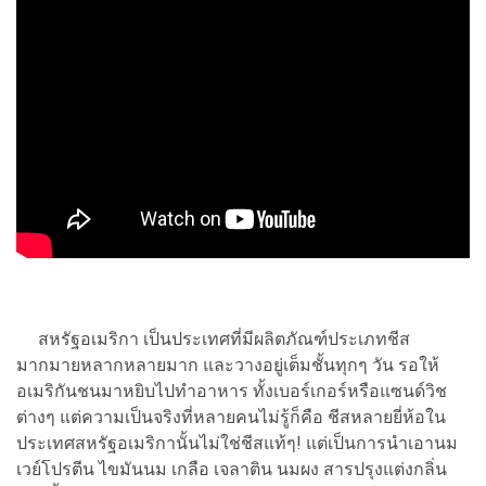
สหรัฐอเมริกา เป็นประเทศที่มีผลิตภัณฑ์ประเภทชีส
มากมายหลากหลายมาก และวางอยู่เต็มชั้นทุกๆ วัน รอให้
อเมริกันชนมาหยิบไปทำอาหาร ทั้งเบอร์เกอร์หรือแซนด์วิช
ต่างๆ แต่ความเป็นจริงที่หลายคนไม่รู้ก็คือ ชีสหลายยี่ห้อใน
ประเทศสหรัฐอเมริกานั้นไม่ใช่ชีสแท้ๆ! แต่เป็นการนำเอานม
เวย์โปรตีน ไขมันนม เกลือ เจลาติน นมผง สารปรุงแต่งกลิ่น