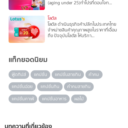
(aging under 25)ทำโปรที่ตอบโจท...
โลตัส
โลตัส ดำเนินธุรกิจค้าปลีกในประเทศไทย
จำหน่ายสินค้าคุณภาพสูงในราคาที่เอื้อม
ถึง ปัจจุบันโลตัส ให้บริกา...
แท็กยอดนิยม
ฟู้ดทิปส์
แคปชั่น
แคปชั่นสายกิน
คำคม
แคปชั่นอ่อย
แคปชั่นกิน
คำคมสายกิน
แคปชั่นคาเฟ่
แคปชั่นอาหาร
ผลไม้
บทความที่เกี่ยวข้อง