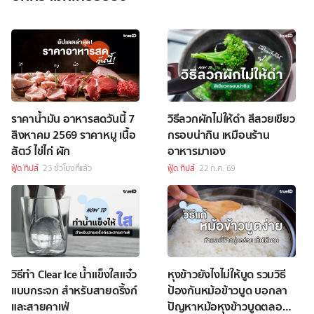
ราคาน้ำมัน อาหารสดวันนี้ 7
วิธีลวกผักไม่ให้ดำ สีสวยเขียว
สิงหาคม 2569 ราคาหมู เนื้อ
กรอบน่ากิน เหมือนร้าน
สัตว์ ไข่ไก่ ผัก
อาหารมาเอง
ฟู้ด ทิปส์
23 ชั่วโมงที่แล้ว
ฟู้ด ทิปส์
22 ก.ค. 69
วิธีทำ Clear Ice น้ำแข็งใสแจ๋ว
หุงข้าวยังไงไม่ให้บูด รวมวิธี
แบบกระจก สำหรับสายดริ้งก์
ป้องกันหม้อข้าวบูด บอกลา
และสายคาเฟ่
ปัญหาหม้อหุงข้าวบูดตลอด