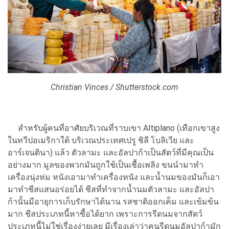
Christian Vinces / Shutterstock.com
สำหรับผู้คนที่อาศัยบริเวณที่ราบเขา Altiplano (เทือกเขาสูง
ในทวีปอเมริกาใต้ บริเวณประเทศเปรู ชิลี โบลิเวีย และ
อาร์เจนตินา) แล้ว ตัวลามะ และอัลปาก้าเป็นสัตว์ที่มีคุณเป็น
อย่างมาก มูลของพวกมันถูกใช้เป็นเชื้อเพลิง ขนนำมาทำ
เครื่องนุ่งห่ม หนังเอามาทำเครื่องหนัง และน้ำนมของมันก็เอา
มาทำชีสแสนอร่อยได้ ชีสที่ทำจากน้ำนมตัวลามะ และอัลปา
ก้านั้นมีอายุการเก็บรักษาได้นาน รสชาติออกเค็ม และเข้มข้น
มาก ชีสประเภทนี้หาซื้อได้ยาก เพราะการรีดนมจากสัตว์
ประเภทนี้ไม่ใช่เรื่องง่ายเลย มีเรื่องเล่าว่าคนรีดนมอัลปาก้ามัก