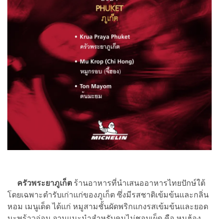
ครัวพระยาภูเก็ต
ร้านอาหารที่นำเสนออาหารไทยปักษ์ใต้
โดยเฉพาะตำรับเก่าแก่ของภูเก็ต ซึ่งมีรสชาติเข้มข้นและกลิ่น
หอม เมนูเด็ด ได้แก่ หมูสามชั้นผัดพริกแกงรสเข้มข้นและยอด
มะพร้าวอ่อน จานแนะนำสำหรับคนไม่ชอบเผ็ด คือ หมูฮ้อง