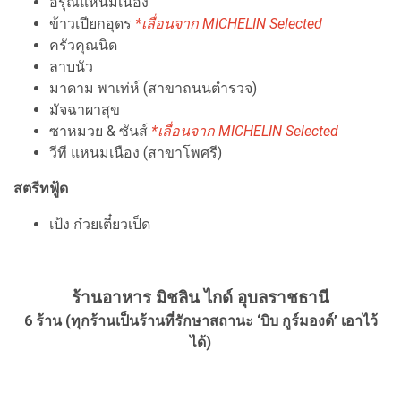
อรุณีแหนมเนือง
ข้าวเปียกอุดร
*เลื่อนจาก MICHELIN Selected
ครัวคุณนิด
ลาบนัว
มาดาม พาเท่ห์ (สาขาถนนตำรวจ)
มัจฉาผาสุข
ซาหมวย & ซันส์
*เลื่อนจาก MICHELIN Selected
วีที แหนมเนือง (สาขาโพศรี)
สตรีทฟู้ด
เป้ง ก๋วยเตี๋ยวเป็ด
ร้านอาหาร มิชลิน ไกด์ อุบลราชธานี
6 ร้าน (ทุกร้านเป็นร้านที่รักษาสถานะ ‘บิบ กูร์มองด์’ เอาไว้
ได้)