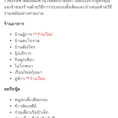
ไว้ซึ่งรสชาติดั้งเดิมชวนให้คิดถึงวัยเด็ก โดยปรุงจากสูตรคุณ
แม่เจ้าของร้านด้วยวิธีการปรุงแบบดั้งเดิมและนำเสนอด้วยวิธี
ร่วมสมัยอย่างสวยงาม
ร้านอาหาร
บ้านผู้การ
**ร้านใหม่
บ้านตะโกราย
บ้านต้นไทร
จุ้งบริการ
กินลูกเดียว
โอโภชนา
เรือนไทยกุ้งเผา
อู่ข้าว
**ร้านใหม่
สตรีทฟู้ด
หมูสะเต๊ะเฮียแกละ
ข้าวต้มเจดีย์
ก๋วยเตี๋ยวเรือป้าเล็ก