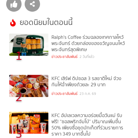
ยอดนิยมในตอนนี้
Ralph's Coffee ร่วมฉลองเทศกาลไหว้
พระจันทร์ ด้วยกล่องของขวัญขนมไหว้
พระจันทร์สุดพิเศษ
1
ข่าวประชาสัมพันธ์
2 วันที่แล้ว
KFC เสิร์ฟ ดิปซอส 3 รสชาติใหม่ จ้วง
กันให้ฉ่ำเพียงถ้วยละ 29 บาท
2
ข่าวประชาสัมพันธ์
23 ก.ค. 69
KFC อัปเลเวลความอร่อยมื้อวันแม่ รับ
ฟรี! “ซอสพริกจัมโบ้” ปริมาณเพิ่มขึ้น
50% เพียงซื้อชุดบักเก็ตที่ร่วมรายการ
3
ราคา 349 บาทขึ้นไป