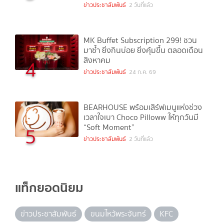
ข่าวประชาสัมพันธ์
2 วันที่แล้ว
MK Buffet Subscription 299! ชวน
มาซ้ำ ยิ่งกินบ่อย ยิ่งคุ้มขึ้น ตลอดเดือน
สิงหาคม
4
ข่าวประชาสัมพันธ์
24 ก.ค. 69
BEARHOUSE พร้อมเสิร์ฟเมนูแห่งช่วง
เวลาใจเบา Choco Pilloww ให้ทุกวันมี
“Soft Moment”
5
ข่าวประชาสัมพันธ์
2 วันที่แล้ว
แท็กยอดนิยม
ข่าวประชาสัมพันธ์
ขนมไหว้พระจันทร์
KFC