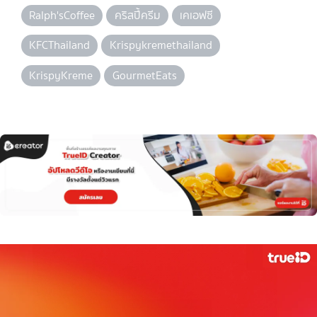
Ralph'sCoffee
คริสปี้ครีม
เคเอฟซี
KFCThailand
Krispykremethailand
KrispyKreme
GourmetEats