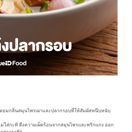
็ด หอมกลิ่นสมุนไพรเผาและปลากรอบที่ให้สัมผัสหนึบหนับ
ม่ใส่กะทิ ดึงความเผ็ดร้อนจากสมุนไพรและพริกแกง ออก
้อย่างลงตั
ว