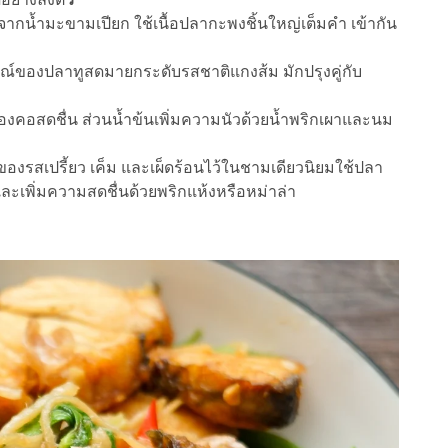
จากน้ำมะขามเปียก ใช้เนื้อปลากะพงชิ้นใหญ่เต็มคำ เข้ากัน
ษณ์ของปลาทูสดมายกระดับรสชาติแกงส้ม มักปรุงคู่กับ
องคอสดชื่น ส่วนน้ำข้นเพิ่มความนัวด้วยน้ำพริกเผาและนม
ของรสเปรี้ยว เค็ม และเผ็ดร้อนไว้ในชามเดียวนิยมใช้ปลา
งและเพิ่มความสดชื่นด้วยพริกแห้งหรือหม่าล่า