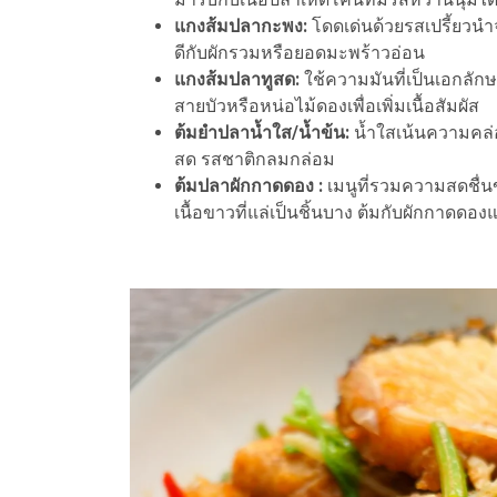
แกงส้มปลากะพง:
โดดเด่นด้วยรสเปรี้ยวนำ
ดีกับผักรวมหรือยอดมะพร้าวอ่อน
แกงส้มปลาทูสด:
ใช้ความมันที่เป็นเอกลัก
สายบัวหรือหน่อไม้ดองเพื่อเพิ่มเนื้อสัมผัส
ต้มยำปลาน้ำใส/น้ำข้น:
น้ำใสเน้นความคล่
สด รสชาติกลมกล่อม
ต้มปลาผักกาดดอง
:
เมนูที่รวมความสดชื่น
เนื้อขาวที่แล่เป็นชิ้นบาง ต้มกับผักกาดดอ