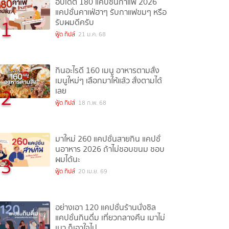
อัปเดต 180 แคปชั่นกาแฟ 2026
แคปชั่นคาเฟ่ฮาๆ รับกาแฟขมๆ หรือ
1
รับผมดีครับ
ฟู้ด ทิปส์
21 ม.ค. 68
กินอะไรดี 160 เมนู อาหารตามสั่ง
เมนูใหม่ๆ เลือกมาให้แล้ว สั่งตามได้
2
เลย
ฟู้ด ทิปส์
18 ก.พ. 68
มาใหม่ 260 แคปชั่นสายกิน แคปชั่
นอาหาร 2026 ถ้าไม่ชอบขนม ชอบ
3
ผมได้นะ
ฟู้ด ทิปส์
20 เม.ย. 69
อย่างเอา 120 แคปชั่นร้านนั่งชิล
แคปชั่นกินดื่ม เที่ยวกลางคืน เมาไม่
เมา ก็เอาใจไป