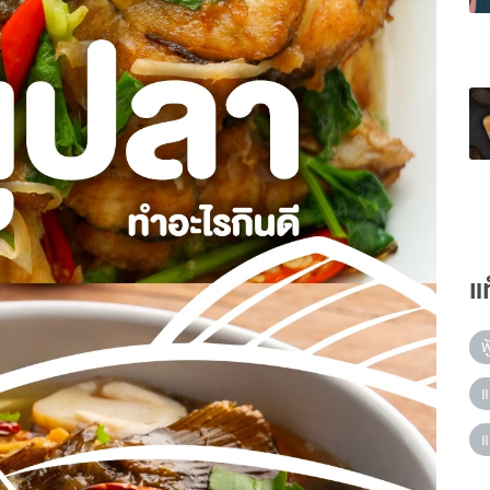
แ
ฟ
แ
แ