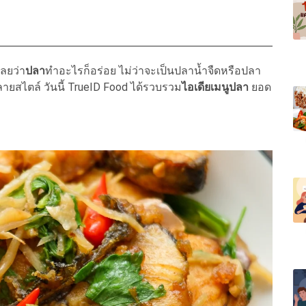
ลยว่า
ปลา
ทำอะไรก็อร่อย ไม่ว่าจะเป็นปลาน้ำจืดหรือปลา
ยสไตล์ วันนี้ TrueID Food ได้รวบรวม
ไอเดียเมนูปลา
ยอด