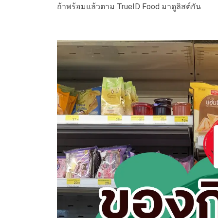
ถ้าพร้อมแล้วตาม TrueID Food มาดูลิสต์กัน