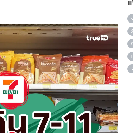
แ
ร
ร
ก
แ
ร